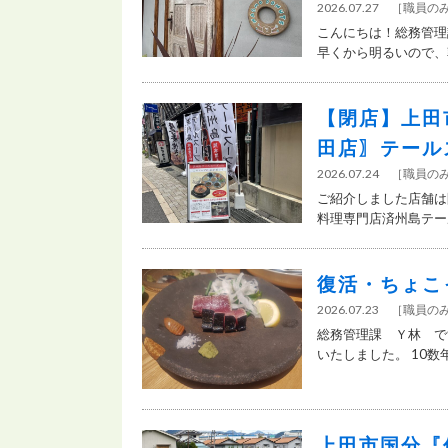
2026.07.27
［
職員の
こんにちは！総務管理
早くから明るいので、朝
【閉店】上田
田店〗テール
2026.07.24
［
職員の
ご紹介しました店舗は
料理専門店済州島テール
復活・ちょこ
2026.07.23
［
職員の
総務管理課 Ｙ林 で
いたしました。 10数
上田市国分『