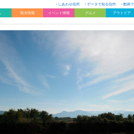
しあわせ信州
データで知る信州
動画で
人
観光情報
イベント情報
グルメ
アウトドア