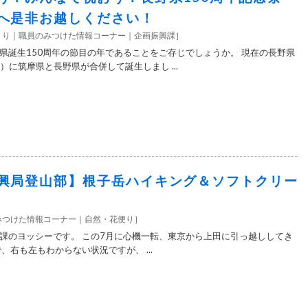
へ是非お越しください！
くり
職員のみつけた情報コーナー
企画振興課
］
県誕生150周年の節目の年であることをご存じでしょうか。 現在の長野県
年）に筑摩県と長野県が合併して誕生しまし ...
興局登山部】根子岳ハイキング＆ソフトクリー
みつけた情報コーナー
自然・花便り
］
課のヨッシーです。 この7月に心機一転、東京から上田に引っ越ししてき
、右も左もわからない状況ですが、 ...