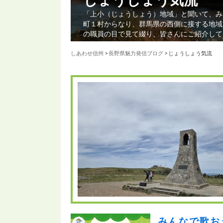
「上小（じょうしょう）地域」と聞いて、み
町１村からなり、群馬県の西側に接する地域
の職員の目で見て綴り、皆さんにご紹介して
しあわせ信州
>
長野県魅力発信ブログ
> じょうしょう気流
みんなで歌お