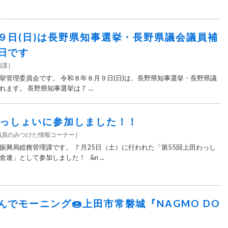
９日(日)は長野県知事選挙・長野県議会議員補
日です
興課
］
挙管理委員会です。 令和８年８月９日(日)は、長野県知事選挙・長野県議
ます。 長野県知事選挙は７ ...
わっしょいに参加しました！！
職員のみつけた情報コーナー
］
振興局総務管理課です。 ７月25日（土）に行われた「第55回上田わっし
連」として参加しました！ &n ...
んでモーニング🍩上田市常磐城『NAGMO DO