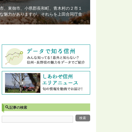
市、東御市、小県郡長和町、青木村の２市１
な魅力がありますが、それらを上田合同庁舎
記事の検索