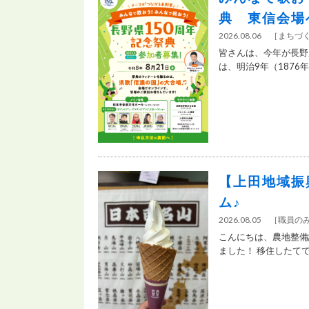
典 東信会場
2026.08.06
［
まちづ
皆さんは、今年が長野
は、明治9年（1876
【上田地域振
ム♪
2026.08.05
［
職員の
こんにちは、農地整備
ました！ 移住したてで