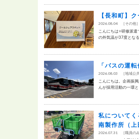
【長和町】ク
2026.08.04
［
その他
こんにちは⭐研修派遣
の外気温が37度となる
「バスの運転
2026.08.03
［
地域公
こんにちは。企画振興
んが採用活動の一環とし
私についてくる
南製作所（上
2026.07.31
［
職員の