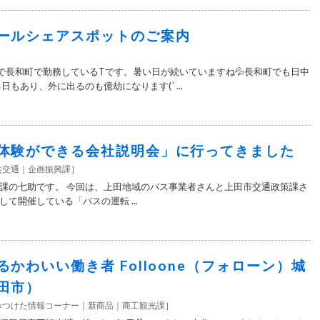
ールシェアスポットのご案内
］
で長和町で勤務しているTです。暑い日が続いていますね💦長和町でも日中
日もあり、外に出るのも億劫になります(´ ...
体験ができる会社説明会」に行ってきました
共交通
企画振興課
］
課の七助です。 今回は、上田地域のバス事業者さんと上田市交通政策課さ
て開催している「バスの運転 ...
かわいい働き者 Folloone（フォローン）城
田市）
みつけた情報コーナー
新商品
商工観光課
］