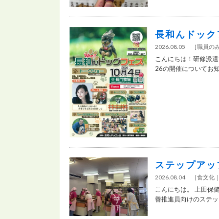
長和んドック
2026.08.05
［
職員の
こんにちは！研修派遣で
26の開催についてお知ら
ステップアッ
2026.08.04
［
食文化
こんにちは。 上田保
善推進員向けのステップ