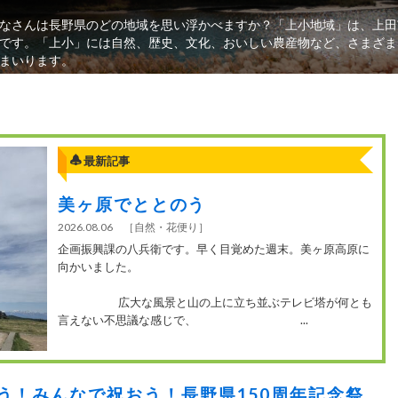
なさんは長野県のどの地域を思い浮かべますか？「上小地域」は、上田
です。「上小」には自然、歴史、文化、おいしい農産物など、さまざま
まいります。
最新記事
美ヶ原でととのう
2026.08.06
［
自然・花便り
］
企画振興課の八兵衛です。早く目覚めた週末。美ヶ原高原に
向かいました。
広大な風景と山の上に立ち並ぶテレビ塔が何とも
言えない不思議な感じで、 ...
う！みんなで祝おう！長野県150周年記念祭