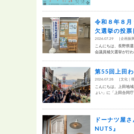
令和８年８月
欠選挙の投票
2026.07.29
［
企画振
こんにちは、長野県選
会議員補欠選挙が行われ
第55回上田
2026.07.28
［
文化
こんにちは。上田地域
ょい」に「上田合同庁舎
ドーナツ屋さ
NUTS』