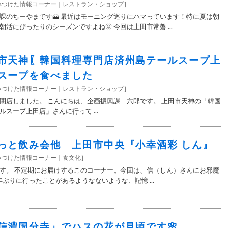
みつけた情報コーナー
レストラン・ショップ
］
課のちーやまです🗻 最近はモーニング巡りにハマっています！特に夏は朝
活にぴったりのシーズンですよね🌞 今回は上田市常磐 ...
市天神〖韓国料理専門店済州島テールスープ上
スープを食べました
みつけた情報コーナー
レストラン・ショップ
］
閉店しました。 こんにちは、企画振興課 六郎です。 上田市天神の「韓国
スープ上田店」さんに行って ...
っと飲み会他 上田市中央『小幸酒彩 しん』
みつけた情報コーナー
食文化
］
す。 不定期にお届けするこのコーナー。今回は、信（しん）さんにお邪魔
年ぶりに行ったことがあるようなないような、記憶 ...
信濃国分寺』でハスの花が見頃です🌸