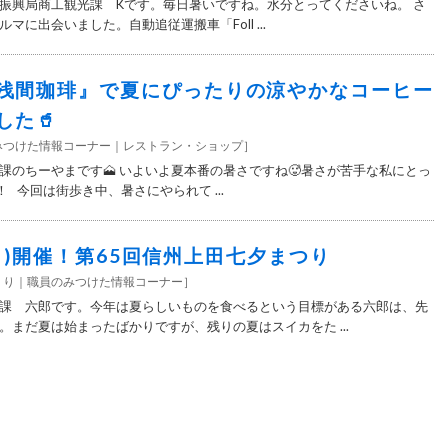
振興局商工観光課 Kです。毎日暑いですね。水分とってくださいね。 さ
マに出会いました。自動追従運搬車「Foll ...
浅間珈琲』で夏にぴったりの涼やかなコーヒー
した🥤
みつけた情報コーナー
レストラン・ショップ
］
課のちーやまです🗻 いよいよ夏本番の暑さですね🥵暑さが苦手な私にとっ
 今回は街歩き中、暑さにやられて ...
/9(日)開催！第65回信州上田七夕まつり
くり
職員のみつけた情報コーナー
］
課 六郎です。今年は夏らしいものを食べるという目標がある六郎は、先
。まだ夏は始まったばかりですが、残りの夏はスイカをた ...