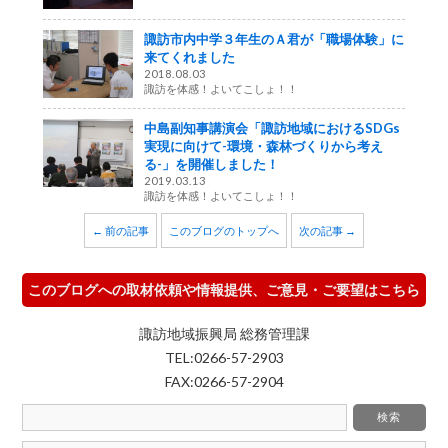
諏訪市内中学３年生のＡ君が「職場体験」に
来てくれました
2018.08.03
諏訪を体感！よいてこしょ！！
中島副知事講演会「諏訪地域におけるSDGs
実現に向けて-環境・森林づくりから考え
る-」を開催しました！
2019.03.13
諏訪を体感！よいてこしょ！！
← 前の記事
このブログのトップへ
次の記事 →
このブログへの取材依頼や情報提供、ご意見・ご要望はこちら
諏訪地域振興局 総務管理課
TEL:0266-57-2903
FAX:0266-57-2904