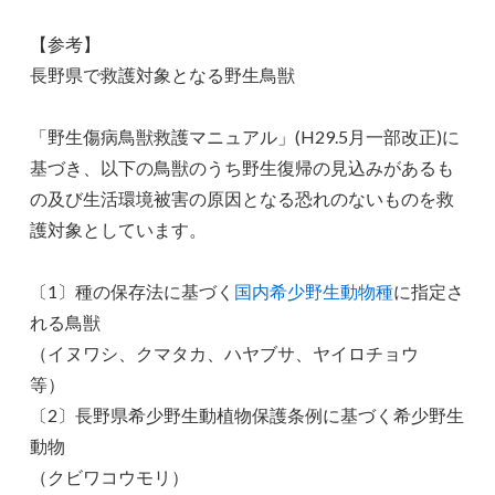
【参考】
長野県で救護対象となる野生鳥獣
「野生傷病鳥獣救護マニュアル」(H29.5月一部改正)に
基づき、以下の鳥獣のうち野生復帰の見込みがあるも
の及び生活環境被害の原因となる恐れのないものを救
護対象としています。
〔1〕種の保存法に基づく
国内希少野生動物種
に指定さ
れる鳥獣
（イヌワシ、クマタカ、ハヤブサ、ヤイロチョウ
等）
〔2〕長野県希少野生動植物保護条例に基づく希少野生
動物
（クビワコウモリ）