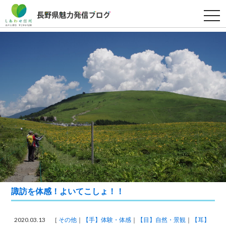
t
o
g
g
l
e
n
a
v
i
g
a
t
i
o
n
諏訪を体感！よいてこしょ！！
2020.03.13 ［
その他
【手】体験・体感
【目】自然・景観
【耳】