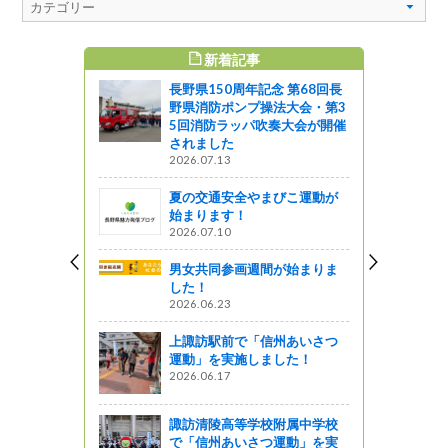
新着記事
すめ記事
長野県150周年記念 第68回長
～姨捨の棚
野県消防ポンプ操法大会・第3
5回消防ラッパ吹奏大会が開催
されました
がの
2026.07.13
話その２
夏の交通安全やまびこ運動が
始まります！
ットワーク
2026.07.10
白馬・八方
男女共同参画週間が始まりま
保全活動に
した！
2026.06.23
上諏訪駅前で「信州あいさつ
運動」を実施しました！
・ラッパ訓
2026.06.17
講習会を実
諏訪清陵高等学校附属中学校
で「信州あいさつ運動」を実