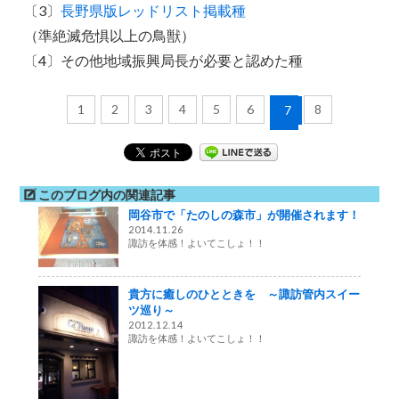
〔3〕
長野県版レッドリスト掲載種
（準絶滅危惧以上の鳥獣）
〔4〕その他地域振興局長が必要と認めた種
1
2
3
4
5
6
8
7
このブログ内の関連記事
岡谷市で「たのしの森市」が開催されます！
2014.11.26
諏訪を体感！よいてこしょ！！
貴方に癒しのひとときを ～諏訪管内スイー
ツ巡り～
2012.12.14
諏訪を体感！よいてこしょ！！