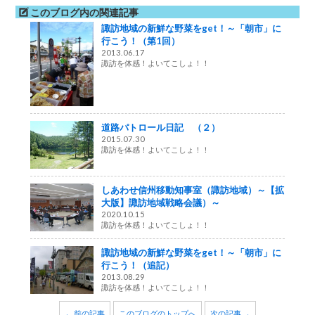
このブログ内の関連記事
諏訪地域の新鮮な野菜をget！～「朝市」に
行こう！（第1回）
2013.06.17
諏訪を体感！よいてこしょ！！
道路パトロール日記 （２）
2015.07.30
諏訪を体感！よいてこしょ！！
しあわせ信州移動知事室（諏訪地域）～【拡
大版】諏訪地域戦略会議）～
2020.10.15
諏訪を体感！よいてこしょ！！
諏訪地域の新鮮な野菜をget！～「朝市」に
行こう！（追記）
2013.08.29
諏訪を体感！よいてこしょ！！
← 前の記事
このブログのトップへ
次の記事 →