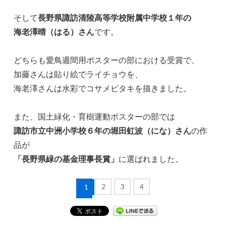
そして
長野県諏訪清陵高等学校附属中学校１年の
海老澤晴（はる）さん
です。
どちらも愛鳥週間用ポスターの部における受賞で、
加藤さんは貼り絵でライチョウを、
海老澤さんは水彩でコサメビタキを描きました。
また、国土緑化・育樹運動ポスターの部では
諏訪市立中洲小学校６年の堀田虹波（にな）さん
の作
品が
「長野県緑の基金理事長賞」
に選ばれました。
2
3
4
1