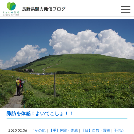
t
o
g
g
l
e
n
a
v
i
g
a
t
i
o
n
諏訪を体感！よいてこしょ！！
2020.02.06 ［
その他
【手】体験・体感
【目】自然・景観
子供た