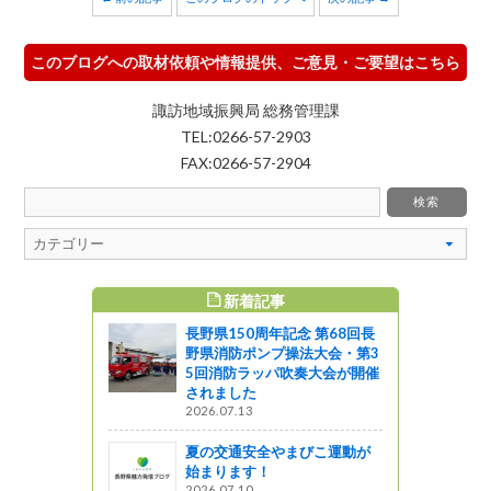
このブログへの取材依頼や情報提供、ご意見・ご要望はこちら
諏訪地域振興局 総務管理課
TEL:0266-57-2903
FAX:0266-57-2904
新着記事
すめ記事
長野県150周年記念 第68回長
知事感謝状
野県消防ポンプ操法大会・第3
5回消防ラッパ吹奏大会が開催
されました
2026.07.13
発元気づく
夏の交通安全やまびこ運動が
について
始まります！
う
2026.07.10