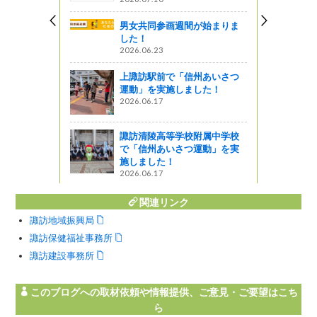
を長野県広
男女共同参画週間が始まりま
載 ３
した！
2026.06.23
上諏訪駅前で「信州あいさつ
運動」を実施しました！
ジャム作り
2026.06.17
つくりたく
諏訪清陵高等学校附属中学校
で「信州あいさつ運動」を実
施しました！
2026.06.17
関連リンク
諏訪地域振興局
諏訪保健福祉事務所
諏訪建設事務所
このブログへの取材依頼や情報提供、ご意見・ご要望はこち
ら