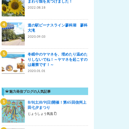
まわり畑を見つけました！
2022.08.18
道の駅ビーナスライン蓼科湖 蓼科
大滝
2020.09.03
冬眠中のヤマネを、埋めたり温めた
りしないでね！～ヤマネを起こすの
は厳禁です！～
2020.01.01
魅力発信ブログの人気記事
8/8(土)8/9(日)開催！第65回信州上
田七夕まつり
じょうしょう気流