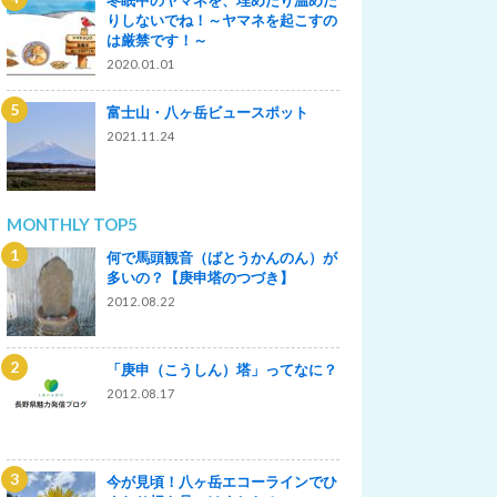
りしないでね！～ヤマネを起こすの
は厳禁です！～
2020.01.01
富士山・八ヶ岳ビュースポット
2021.11.24
MONTHLY TOP5
何で馬頭観音（ばとうかんのん）が
多いの？【庚申塔のつづき】
2012.08.22
「庚申（こうしん）塔」ってなに？
2012.08.17
今が見頃！八ヶ岳エコーラインでひ