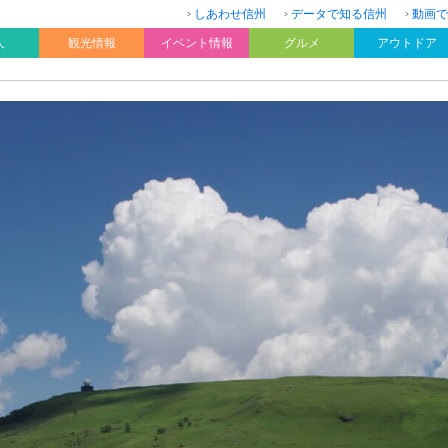
しあわせ信州
データで知る信州
動画で
人
観光情報
イベント情報
グルメ
アウトドア