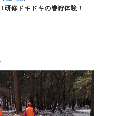
JT研修ドキドキの巻狩体験！
。