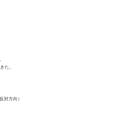
、
てきた。
反対方向）