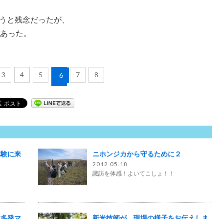
うと残念だったが、
であった。
3
4
5
7
8
6
体験に来
ニホンジカから守るために２
2012.05.18
諏訪を体感！よいてこしょ！！
故多発マ
新米技師が、現場の様子をお伝えしま