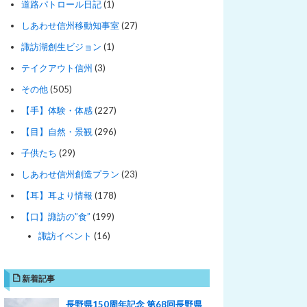
道路パトロール日記
(1)
しあわせ信州移動知事室
(27)
諏訪湖創生ビジョン
(1)
テイクアウト信州
(3)
その他
(505)
【手】体験・体感
(227)
【目】自然・景観
(296)
子供たち
(29)
しあわせ信州創造プラン
(23)
【耳】耳より情報
(178)
【口】諏訪の”食”
(199)
諏訪イベント
(16)
新着記事
長野県150周年記念 第68回長野県