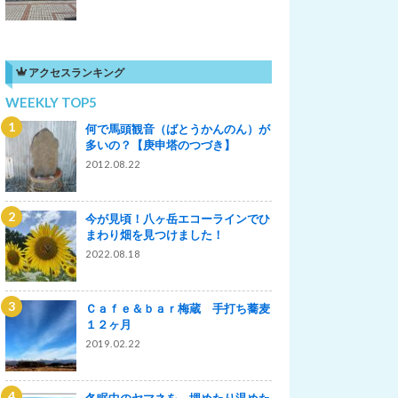
アクセスランキング
WEEKLY TOP5
何で馬頭観音（ばとうかんのん）が
多いの？【庚申塔のつづき】
2012.08.22
今が見頃！八ヶ岳エコーラインでひ
まわり畑を見つけました！
2022.08.18
Ｃａｆｅ＆ｂａｒ梅蔵 手打ち蕎麦
１２ヶ月
2019.02.22
冬眠中のヤマネを、埋めたり温めた