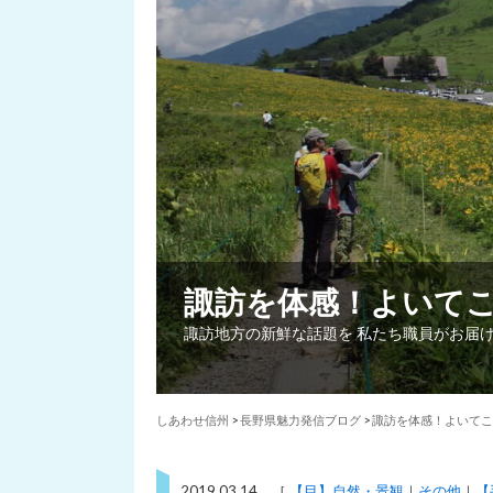
諏訪を体感！よいて
諏訪地方の新鮮な話題を 私たち職員がお届
しあわせ信州
>
長野県魅力発信ブログ
>
諏訪を体感！よいてこ
2019.03.14 ［
【目】自然・景観
その他
【