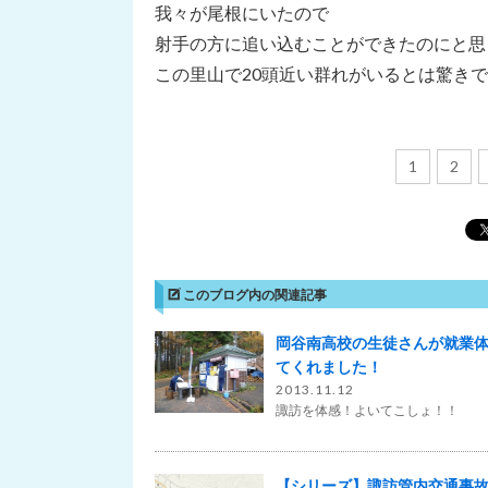
我々が尾根にいたので
射手の方に追い込むことができたのにと思
この里山で20頭近い群れがいるとは驚き
1
2
このブログ内の関連記事
岡谷南高校の生徒さんが就業
てくれました！
2013.11.12
諏訪を体感！よいてこしょ！！
【シリーズ】諏訪管内交通事