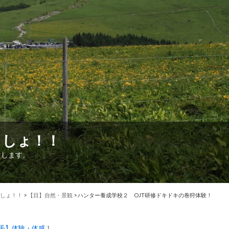
こしょ！！
けします。
しょ！！
>
【目】自然・景観
>
ハンター養成学校２ OJT研修ドキドキの巻狩体験！
手】体験・体感
］