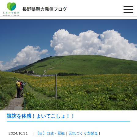
t
o
g
g
l
e
n
a
v
i
g
a
t
i
o
n
諏訪を体感！よいてこしょ！！
2024.10.31 ［
【目】自然・景観
元気づくり支援金
］