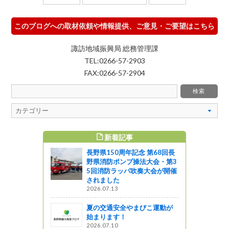
このブログへの取材依頼や情報提供、ご意見・ご要望はこちら
諏訪地域振興局 総務管理課
TEL:0266-57-2903
FAX:0266-57-2904
新着記事
すめ記事
長野県150周年記念 第68回長
野県消防ポンプ操法大会・第3
5回消防ラッパ吹奏大会が開催
されました
2026.07.13
夏の交通安全やまびこ運動が
始まります！
2026.07.10