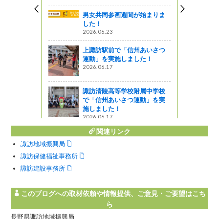
男女共同参画週間が始まりま
した！
2026.06.23
上諏訪駅前で「信州あいさつ
運動」を実施しました！
2026.06.17
諏訪清陵高等学校附属中学校
で「信州あいさつ運動」を実
施しました！
2026.06.17
関連リンク
諏訪地域振興局
諏訪保健福祉事務所
諏訪建設事務所
このブログへの取材依頼や情報提供、ご意見・ご要望はこち
ら
長野県諏訪地域振興局