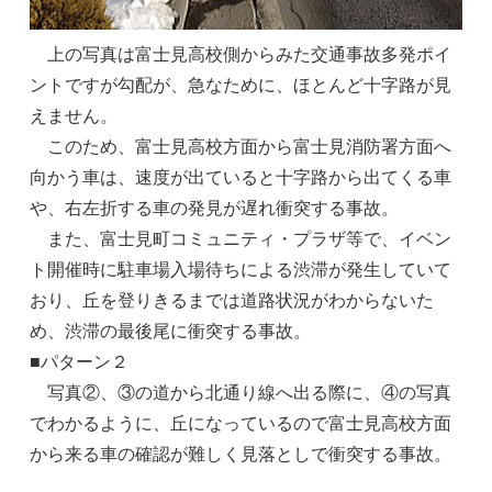
上の写真は富士見高校側からみた交通事故多発ポイ
ントですが勾配が、急なために、ほとんど十字路が見
えません。
このため、富士見高校方面から富士見消防署方面へ
向かう車は、速度が出ていると十字路から出てくる車
や、右左折する車の発見が遅れ衝突する事故。
また、富士見町コミュニティ・プラザ等で、イベン
ト開催時に駐車場入場待ちによる渋滞が発生していて
おり、丘を登りきるまでは道路状況がわからないた
め、渋滞の最後尾に衝突する事故。
■パターン２
写真②、③の道から北通り線へ出る際に、④の写真
でわかるように、丘になっているので富士見高校方面
から来る車の確認が難しく見落としで衝突する事故。