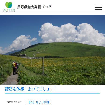
t
o
g
g
l
e
n
a
v
i
g
a
t
i
o
n
諏訪を体感！よいてこしょ！！
2013.02.28 ［
【耳】耳より情報
］