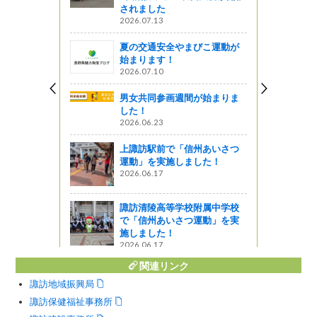
されました
2026.07.13
ゼロ1,000
夏の交通安全やまびこ運動が
う
始まります！
2026.07.10
５年ぶりの
男女共同参画週間が始まりま
した！
う
2026.06.23
ーの紹介
上諏訪駅前で「信州あいさつ
け鹿肉和風
運動」を実施しました！
2026.06.17
諏訪清陵高等学校附属中学校
で「信州あいさつ運動」を実
施しました！
2026.06.17
関連リンク
諏訪地域振興局
諏訪保健福祉事務所