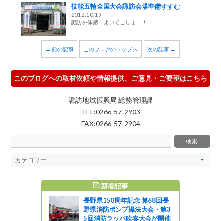
技能五輪全国大会諏訪会場準備すすむ
2012.10.19
諏訪を体感！よいてこしょ！！
← 前の記事
このブログのトップへ
次の記事 →
このブログへの取材依頼や情報提供、ご意見・ご要望はこちら
諏訪地域振興局 総務管理課
TEL:0266-57-2903
FAX:0266-57-2904
新着記事
すめ記事
長野県150周年記念 第68回長
た♪
野県消防ポンプ操法大会・第3
5回消防ラッパ吹奏大会が開催
しょ！！