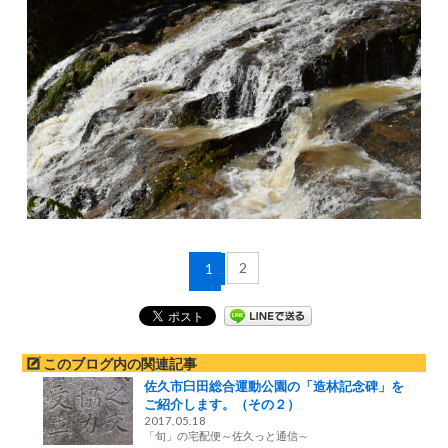
2
1
このブログ内の関連記事
佐久市臼田総合運動公園の「造林記念碑」を
ご紹介します。（その２）
2017.05.18
「旬」の宅配便～佐久っと通信～