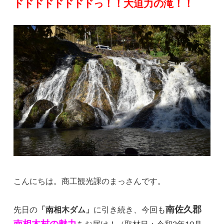
ドドドドドドドドっ！！大迫力の滝！！
こんにちは。商工観光課のまっさんです。
南佐久郡
先日の
「南相木ダム」
に引き続き、今回も
南相木村の魅力
をお届け！（取材日：令和2年10月