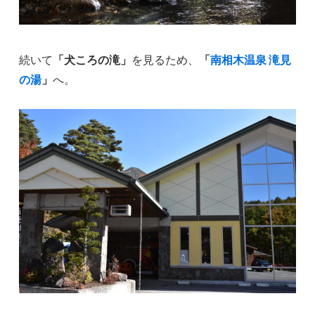
続いて
「犬ころの滝」
を見るため、
「
南相木温泉 滝見
の湯
」
へ。