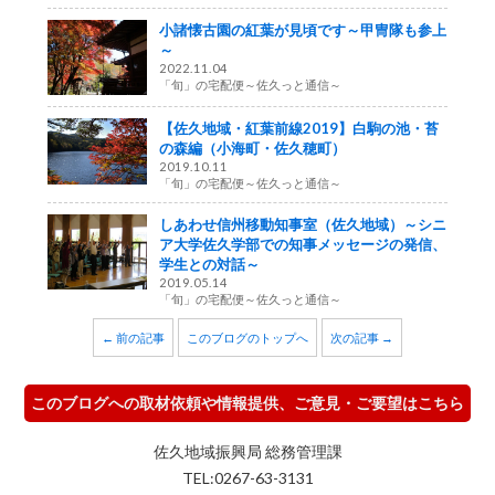
小諸懐古園の紅葉が見頃です～甲冑隊も参上
～
2022.11.04
「旬」の宅配便～佐久っと通信～
【佐久地域・紅葉前線2019】白駒の池・苔
の森編（小海町・佐久穂町）
2019.10.11
「旬」の宅配便～佐久っと通信～
しあわせ信州移動知事室（佐久地域）～シニ
ア大学佐久学部での知事メッセージの発信、
学生との対話～
2019.05.14
「旬」の宅配便～佐久っと通信～
← 前の記事
このブログのトップへ
次の記事 →
このブログへの取材依頼や情報提供、ご意見・ご要望はこちら
佐久地域振興局 総務管理課
TEL:0267-63-3131