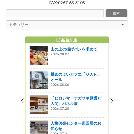
FAX:0267-63-3105
新着記事
すめ記事
山の上の揚げパンを求めて
ーズ・ファ
2026.08.07
ー」
星レストラン
眺めのよいカフエ「ＯＡＲ」
ル線！！飯
オール
「田畑駅」
2026.08.06
「ヒロシマ・ナガサキ原爆と
け～箕輪北
人間」パネル展
年活動～
2026.07.28
ットワーク
人権啓発センター巡回展のお
楽しむ信州の
知らせ
2026.07.21