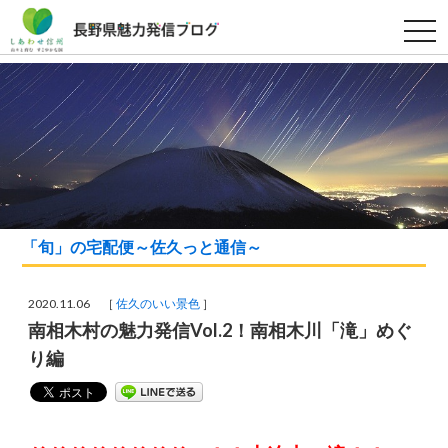
t
o
g
g
l
e
n
a
v
i
g
a
t
i
o
「旬」の宅配便～佐久っと通信～
n
2020.11.06 ［
佐久のいい景色
］
南相木村の魅力発信Vol.2！南相木川「滝」めぐ
り編