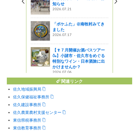
ャーツアー
知らせ
2026.07.21
星レストラン
「ポケふた」@南牧村みてき
ました
2026.07.17
ファレンス2
ます！
【🍷７月開催お酒バスツアー
🍶】小諸市・佐久市をめぐる
』発見
特別なワイン・日本酒旅に出
かけませんか？
2026.07.06
関連リンク
佐久地域振興局
佐久保健福祉事務所
佐久建設事務所
佐久農業農村支援センター
東信県税事務所
東信教育事務所