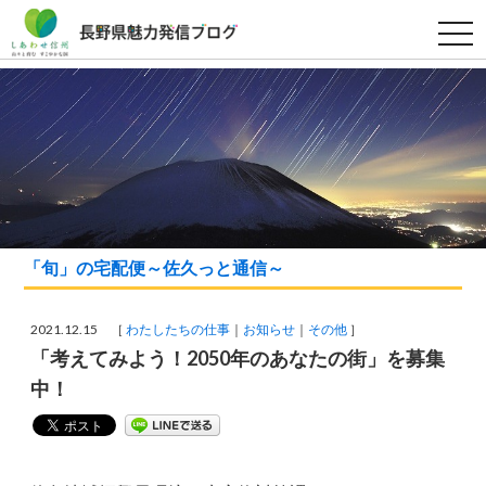
t
o
g
g
l
e
n
a
v
i
g
a
t
i
o
「旬」の宅配便～佐久っと通信～
n
2021.12.15 ［
わたしたちの仕事
お知らせ
その他
］
「考えてみよう！2050年のあなたの街」を募集
中！