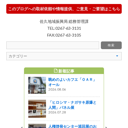
このブログへの取材依頼や情報提供、ご意見・ご要望はこちら
佐久地域振興局 総務管理課
TEL:0267-63-3131
FAX:0267-63-3105
新着記事
すめ記事
眺めのよいカフエ「ＯＡＲ」
や暮らしの
オール
こコレ？ー
2026.08.06
野図書館」
図書館ブログ
「ヒロシマ・ナガサキ原爆と
人間」パネル展
園』伝える
2026.07.28
（写真）募
人権啓発センター巡回展のお