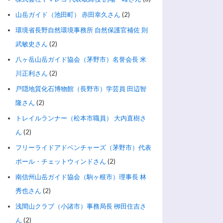
山岳ガイド（池田町） 赤田幸久さん
(2)
環境省長野自然環境事務所 自然保護官補佐 則
武敏史さん
(2)
八ヶ岳山岳ガイド協会（茅野市）名誉会長 米
川正利さん
(2)
戸隠地質化石博物館（長野市）学芸員 田辺智
隆さん
(2)
トレイルランナー（松本市職員） 大内直樹さ
ん
(2)
フリーライドアドベンチャーズ（茅野市）代表
ポール・チェットウィンドさん
(2)
南信州山岳ガイド協会（駒ヶ根市）理事長 林
秀也さん
(2)
浅間山クラブ（小諸市）事務局長 栁田住吉さ
ん
(2)