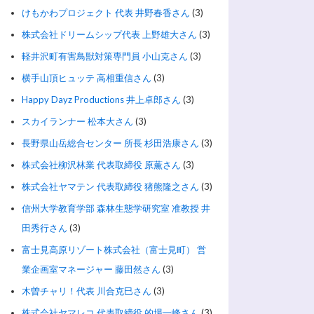
けもかわプロジェクト 代表 井野春香さん
(3)
株式会社ドリームシップ代表 上野雄大さん
(3)
軽井沢町有害鳥獣対策専門員 小山克さん
(3)
横手山頂ヒュッテ 高相重信さん
(3)
Happy Dayz Productions 井上卓郎さん
(3)
スカイランナー 松本大さん
(3)
長野県山岳総合センター 所長 杉田浩康さん
(3)
株式会社柳沢林業 代表取締役 原薫さん
(3)
株式会社ヤマテン 代表取締役 猪熊隆之さん
(3)
信州大学教育学部 森林生態学研究室 准教授 井
田秀行さん
(3)
富士見高原リゾート株式会社（富士見町） 営
業企画室マネージャー 藤田然さん
(3)
木曽チャリ！代表 川合克巳さん
(3)
株式会社ヤマレコ 代表取締役 的場一峰さん
(3)