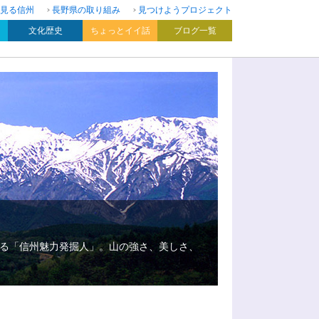
見る信州
長野県の取り組み
見つけようプロジェクト
文化歴史
ちょっとイイ話
ブログ一覧
る「信州魅力発掘人」。山の強さ、美しさ、