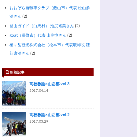
おおぞら自転車クラブ（飯山市）代表 松山参
治さん
(2)
登山ガイド（白馬村） 池尻裕美さん
(2)
goat（長野市）代表 山岸惇さん
(2)
槍ヶ岳観光株式会社（松本市）代表取締役 穂
苅康治さん
(2)
新着記事
高校教諭×山岳部 vol.3
2017.04.14
高校教諭×山岳部 vol.2
2017.03.29