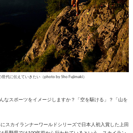
伝えていきたい（photo by Sho Fujimaki）
んなスポーツをイメージしますか？「空を駆ける」？「山を
6年にスカイランナーワールドシリーズで日本人初入賞した上田
は長野県では100年前から行われているという、スカイラン