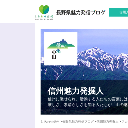
信州
信州魅力発掘人
信州に魅せられ、活動する人たちの言葉には
厳しさ、素晴らしさを知る人たちが「山の魅
しあわせ信州
>
長野県魅力発信ブログ
>
信州魅力発掘人
>
スカ