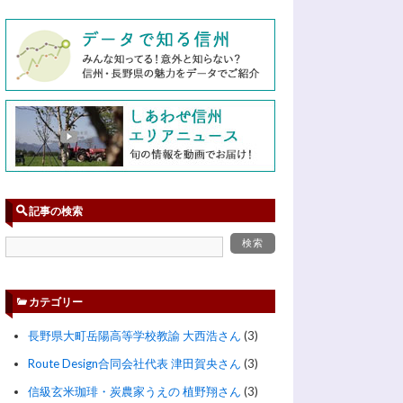
記事の検索
カテゴリー
長野県大町岳陽高等学校教諭 大西浩さん
(3)
Route Design合同会社代表 津田賀央さん
(3)
信級玄米珈琲・炭農家うえの 植野翔さん
(3)