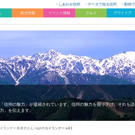
しあわせ信州
データで知る信州
動画で
人
観光情報
イベント情報
グルメ
アウトドア
「信州の魅力」が凝縮されています。信州の魅力を掘り下げ、それを語
力」を伝えます。
イランナー 松本大さん
>
山×スカイランナー vol.1