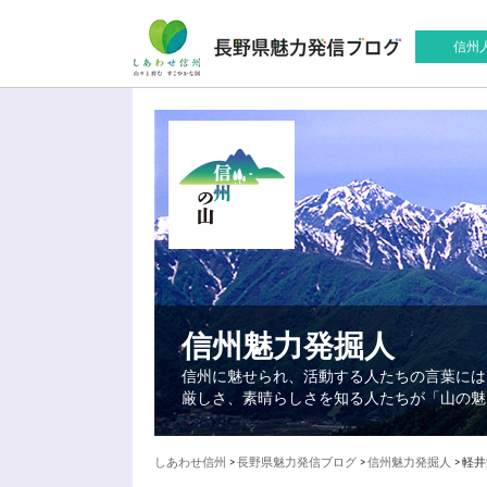
信州
信州魅力発掘人
信州に魅せられ、活動する人たちの言葉には
厳しさ、素晴らしさを知る人たちが「山の魅
しあわせ信州
>
長野県魅力発信ブログ
>
信州魅力発掘人
>
軽井