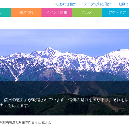
しあわせ信州
データで知る信州
動画で
人
観光情報
イベント情報
グルメ
アウトドア
「信州の魅力」が凝縮されています。信州の魅力を掘り下げ、それを語
力」を伝えます。
沢町有害鳥獣対策専門員 小山克さん