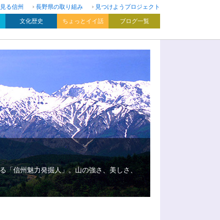
見る信州
長野県の取り組み
見つけようプロジェクト
文化歴史
ちょっとイイ話
ブログ一覧
る「信州魅力発掘人」。山の強さ、美しさ、