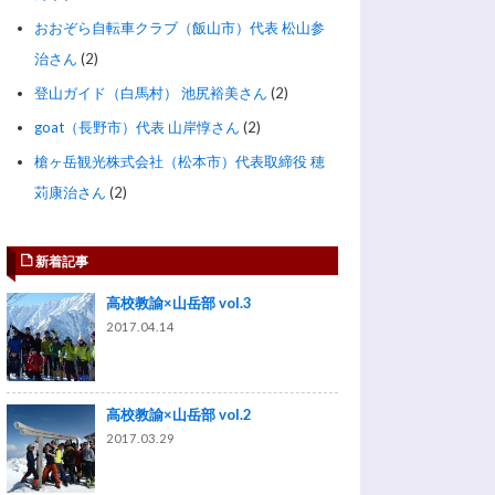
おおぞら自転車クラブ（飯山市）代表 松山参
治さん
(2)
登山ガイド（白馬村） 池尻裕美さん
(2)
goat（長野市）代表 山岸惇さん
(2)
槍ヶ岳観光株式会社（松本市）代表取締役 穂
苅康治さん
(2)
新着記事
高校教諭×山岳部 vol.3
2017.04.14
高校教諭×山岳部 vol.2
2017.03.29