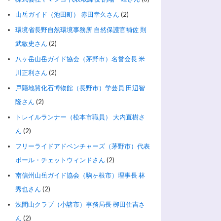
山岳ガイド（池田町） 赤田幸久さん
(2)
環境省長野自然環境事務所 自然保護官補佐 則
武敏史さん
(2)
八ヶ岳山岳ガイド協会（茅野市）名誉会長 米
川正利さん
(2)
戸隠地質化石博物館（長野市）学芸員 田辺智
隆さん
(2)
トレイルランナー（松本市職員） 大内直樹さ
ん
(2)
フリーライドアドベンチャーズ（茅野市）代表
ポール・チェットウィンドさん
(2)
南信州山岳ガイド協会（駒ヶ根市）理事長 林
秀也さん
(2)
浅間山クラブ（小諸市）事務局長 栁田住吉さ
ん
(2)