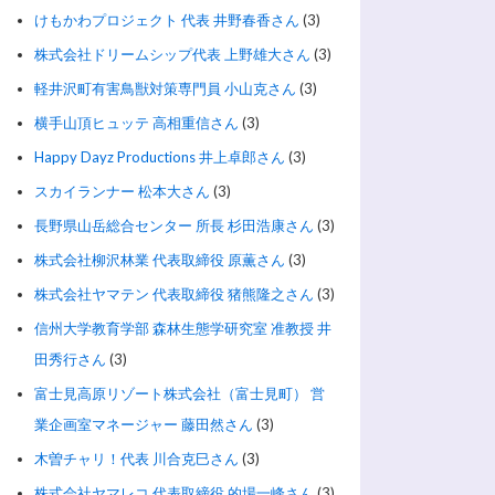
けもかわプロジェクト 代表 井野春香さん
(3)
株式会社ドリームシップ代表 上野雄大さん
(3)
軽井沢町有害鳥獣対策専門員 小山克さん
(3)
横手山頂ヒュッテ 高相重信さん
(3)
Happy Dayz Productions 井上卓郎さん
(3)
スカイランナー 松本大さん
(3)
長野県山岳総合センター 所長 杉田浩康さん
(3)
株式会社柳沢林業 代表取締役 原薫さん
(3)
株式会社ヤマテン 代表取締役 猪熊隆之さん
(3)
信州大学教育学部 森林生態学研究室 准教授 井
田秀行さん
(3)
富士見高原リゾート株式会社（富士見町） 営
業企画室マネージャー 藤田然さん
(3)
木曽チャリ！代表 川合克巳さん
(3)
株式会社ヤマレコ 代表取締役 的場一峰さん
(3)