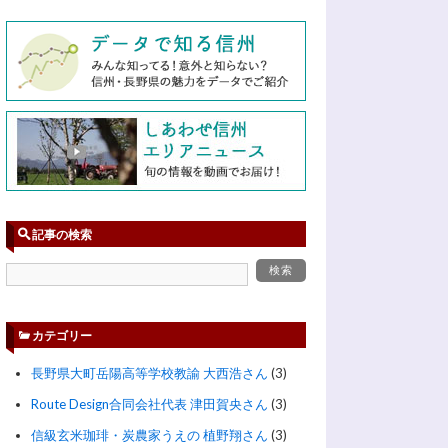
記事の検索
カテゴリー
長野県大町岳陽高等学校教諭 大西浩さん
(3)
Route Design合同会社代表 津田賀央さん
(3)
信級玄米珈琲・炭農家うえの 植野翔さん
(3)