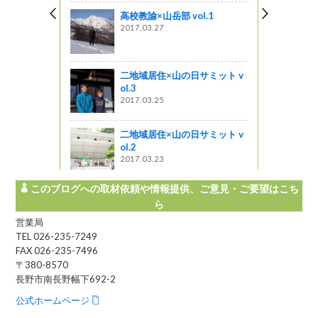
高校教諭×山岳部 vol.1
2017.03.27
会の皆さん
いしい信州
を紹介しま
二地域居住×山の日サミット v
ol.3
う
2017.03.25
l.3
二地域居住×山の日サミット v
ol.2
2017.03.23
このブログへの取材依頼や情報提供、ご意見・ご要望はこち
ら
営業局
TEL 026-235-7249
FAX 026-235-7496
〒380-8570
長野市南長野幅下692-2
公式ホームページ