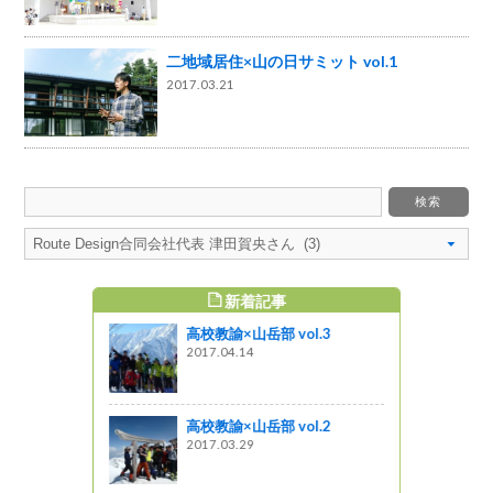
二地域居住×山の日サミット vol.1
2017.03.21
新着記事
すめ記事
高校教諭×山岳部 vol.3
会「信州四
2017.04.14
ビエをPR!
高校教諭×山岳部 vol.2
2017.03.29
トが開催さ