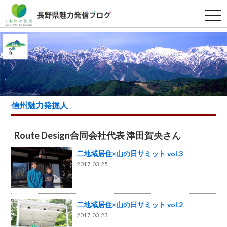
t
o
g
g
l
e
n
a
v
i
g
a
信州魅力発掘人
t
i
o
n
Route Design合同会社代表 津田賀央さん
二地域居住×山の日サミット vol.3
2017.03.25
二地域居住×山の日サミット vol.2
2017.03.23