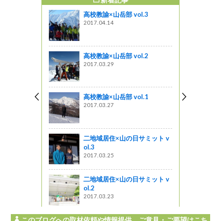
すめ記事
高校教諭×山岳部 vol.3
見る春夏秋
2017.04.14
』発見
高校教諭×山岳部 vol.2
造プラン」
2017.03.29
12）
しょ！！
高校教諭×山岳部 vol.1
米を育てて
2017.03.27
の棚田オー
二地域居住×山の日サミット v
ol.3
l.3～南ア
2017.03.25
生復元ボラ
二地域居住×山の日サミット v
ol.2
2017.03.23
このブログへの取材依頼や情報提供、ご意見・ご要望はこち