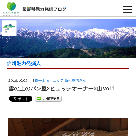
t
o
g
g
l
e
n
a
v
i
g
a
信州魅力発掘人
t
i
o
n
2016.10.05 ［
横手山頂ヒュッテ 高相重信さん
］
雲の上のパン屋×ヒュッテオーナー×山 vol.1