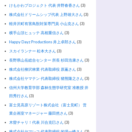
けもかわプロジェクト 代表 井野春香さん
(3)
株式会社ドリームシップ代表 上野雄大さん
(3)
軽井沢町有害鳥獣対策専門員 小山克さん
(3)
横手山頂ヒュッテ 高相重信さん
(3)
Happy Dayz Productions 井上卓郎さん
(3)
スカイランナー 松本大さん
(3)
長野県山岳総合センター 所長 杉田浩康さん
(3)
株式会社柳沢林業 代表取締役 原薫さん
(3)
株式会社ヤマテン 代表取締役 猪熊隆之さん
(3)
信州大学教育学部 森林生態学研究室 准教授 井
田秀行さん
(3)
富士見高原リゾート株式会社（富士見町） 営
業企画室マネージャー 藤田然さん
(3)
木曽チャリ！代表 川合克巳さん
(3)
株式会社ヤマレコ 代表取締役 的場一峰さん
(3)