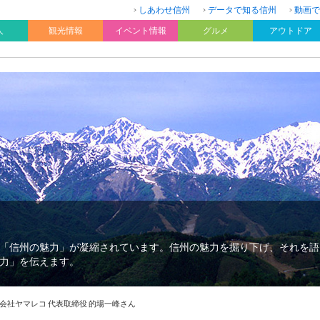
しあわせ信州
データで知る信州
動画で
人
観光情報
イベント情報
グルメ
アウトドア
「信州の魅力」が凝縮されています。信州の魅力を掘り下げ、それを語
力」を伝えます。
会社ヤマレコ 代表取締役 的場一峰さん