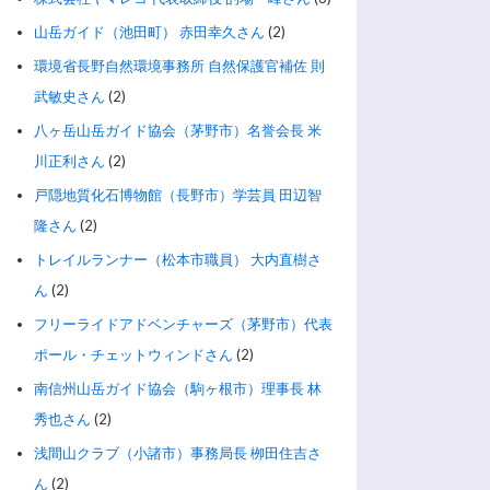
山岳ガイド（池田町） 赤田幸久さん
(2)
環境省長野自然環境事務所 自然保護官補佐 則
武敏史さん
(2)
八ヶ岳山岳ガイド協会（茅野市）名誉会長 米
川正利さん
(2)
戸隠地質化石博物館（長野市）学芸員 田辺智
隆さん
(2)
トレイルランナー（松本市職員） 大内直樹さ
ん
(2)
フリーライドアドベンチャーズ（茅野市）代表
ポール・チェットウィンドさん
(2)
南信州山岳ガイド協会（駒ヶ根市）理事長 林
秀也さん
(2)
浅間山クラブ（小諸市）事務局長 栁田住吉さ
ん
(2)