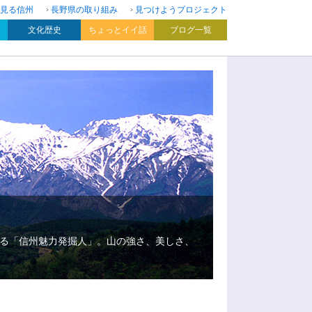
見る信州
長野県の取り組み
見つけようプロジェクト
文化歴史
ちょっとイイ話
ブログ一覧
る「信州魅力発掘人」。山の強さ、美しさ、