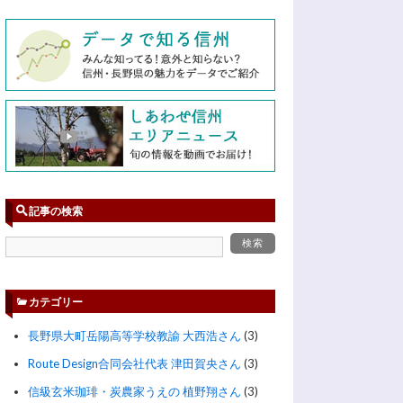
記事の検索
カテゴリー
長野県大町岳陽高等学校教諭 大西浩さん
(3)
Route Design合同会社代表 津田賀央さん
(3)
信級玄米珈琲・炭農家うえの 植野翔さん
(3)