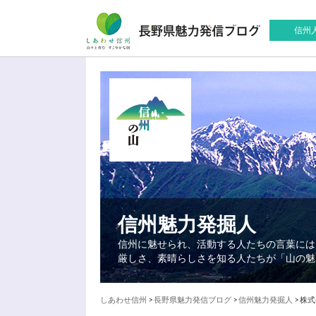
信州
信州魅力発掘人
信州に魅せられ、活動する人たちの言葉には
厳しさ、素晴らしさを知る人たちが「山の魅
しあわせ信州
>
長野県魅力発信ブログ
>
信州魅力発掘人
>
株式