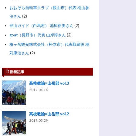
おおぞら自転車クラブ（飯山市）代表 松山参
治さん
(2)
登山ガイド（白馬村） 池尻裕美さん
(2)
goat（長野市）代表 山岸惇さん
(2)
槍ヶ岳観光株式会社（松本市）代表取締役 穂
苅康治さん
(2)
新着記事
高校教諭×山岳部 vol.3
2017.04.14
高校教諭×山岳部 vol.2
2017.03.29