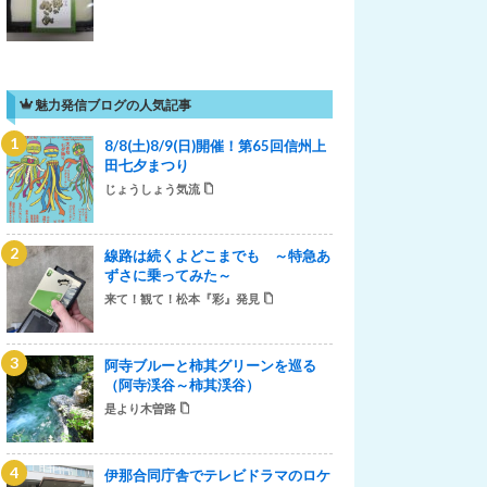
魅力発信ブログの人気記事
8/8(土)8/9(日)開催！第65回信州上
田七夕まつり
じょうしょう気流
線路は続くよどこまでも ～特急あ
ずさに乗ってみた～
来て！観て！松本『彩』発見
阿寺ブルーと柿其グリーンを巡る
（阿寺渓谷～柿其渓谷）
是より木曽路
伊那合同庁舎でテレビドラマのロケ