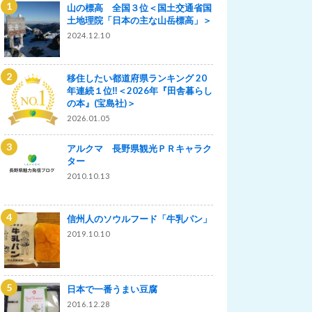
山の標高 全国３位＜国土交通省国
土地理院「日本の主な山岳標高」＞
2024.12.10
移住したい都道府県ランキング 20
年連続１位‼＜2026年『田舎暮らし
の本』(宝島社)＞
2026.01.05
アルクマ 長野県観光ＰＲキャラク
ター
2010.10.13
信州人のソウルフード「牛乳パン」
2019.10.10
日本で一番うまい豆腐
2016.12.28