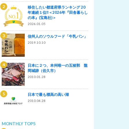
移住したい都道府県ランキング 20
年連続１位‼＜2026年『田舎暮らし
の本』(宝島社)＞
2026.01.05
信州人のソウルフード「牛乳パン」
2019.10.10
日本に２つ、本州唯一の五稜郭 龍
岡城跡（佐久市）
2010.01.28
日本で最も標高の高い湖
2010.04.28
MONTHLY TOP5