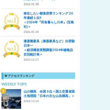
2026.01.08
移住したい都道府県ランキング 20
年連続１位‼
＜2026年『田舎暮らしの本』(宝島
社)＞
2026.01.05
漆器製家具（漆器家具など）出荷額
日本一
＜経済構造実態調査2024年確報品
目別統計表＞
2025.12.17
アクセスランキング
WEEKLY TOP5
山の標高 全国３位＜国土交通省国
土地理院「日本の主な山岳標高」＞
2024.12.10