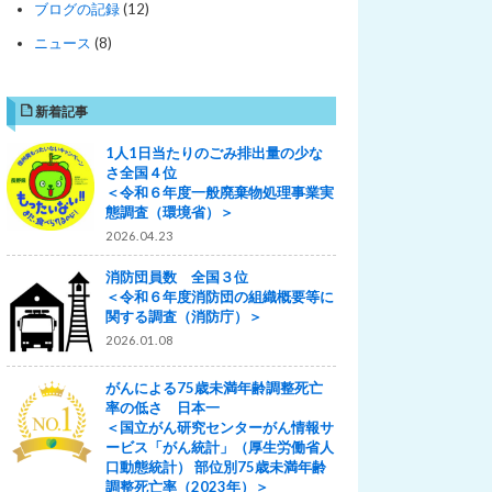
ブログの記録
(12)
ニュース
(8)
新着記事
1人1日当たりのごみ排出量の少な
さ全国４位
＜令和６年度一般廃棄物処理事業実
態調査（環境省）＞
2026.04.23
消防団員数 全国３位
＜令和６年度消防団の組織概要等に
関する調査（消防庁）＞
2026.01.08
がんによる75歳未満年齢調整死亡
率の低さ 日本一
＜国立がん研究センターがん情報サ
ービス「がん統計」（厚生労働省人
口動態統計） 部位別75歳未満年齢
調整死亡率（2023年）＞