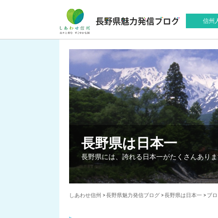
信州
長野県は日本一
長野県には、誇れる日本一がたくさんありま
しあわせ信州
>
長野県魅力発信ブログ
>
長野県は日本一
>
ブロ