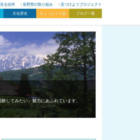
見る信州
長野県の取り組み
見つけようプロジェクト
文化歴史
ちょっとイイ話
ブログ一覧
経験してみたい」魅力にあふれています。