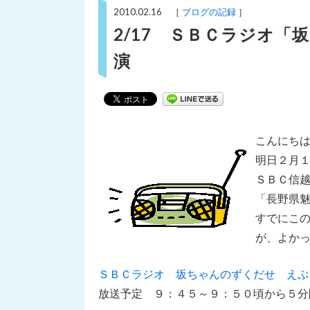
2010.02.16 ［
ブログの記録
］
2/17 ＳＢＣラジオ
演
こんにち
明日２月
ＳＢＣ信
「長野県
すでにこ
が、よか
ＳＢＣラジオ 坂ちゃんのずくだせ えぶ
放送予定 ９：４５～９：５０頃から５分