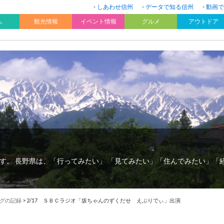
しあわせ信州
データで知る信州
動画で
人
観光情報
イベント情報
グルメ
アウトドア
す。 長野県は、「行ってみたい」 「見てみたい」「住んでみたい」「
グの記録
>
2/17 ＳＢＣラジオ「坂ちゃんのずくだせ えぶりでぃ」出演