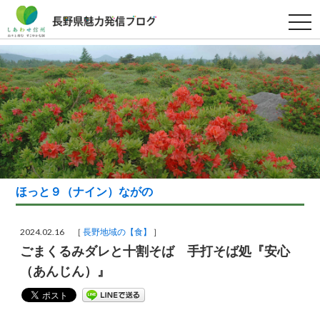
t
o
g
g
l
e
n
a
v
i
g
a
t
i
o
n
ほっと９（ナイン）ながの
2024.02.16 ［
長野地域の【食】
］
ごまくるみダレと十割そば 手打そば処『安心
（あんじん）』