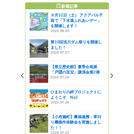
新着記事
すめ記事
９月12日（土） アクアパル千
曲で「下水道ふれあいデー」
を開催します！
2026.08.03
第10回浅川ダム祭りを開催し
ました！
2026.07.27
【県立歴史館】夏季企画展
「戸隠の至宝」講演会第2弾
2026.07.26
ひまわりの絆プロジェクトに
ようこそ No2
2026.07.24
【小布施町】農福連携：草刈
り機操作体験会を実施しまし
た！！
2026.07.23