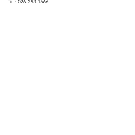
℡：026-293-1666