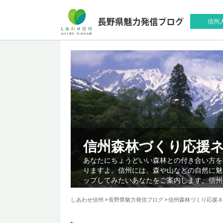
信州
信州森林づくり応援
あなたにちょうどいい森林との付き合い方を
りますよ。信州には、森や山などの自然に魅
ップしてみたいあなたをご案内します。信州
しあわせ信州
>
長野県魅力発信ブログ
>
信州森林づくり応援ネ