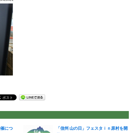
開催につ
「信州 山の日」フェスタｉｎ原村を開