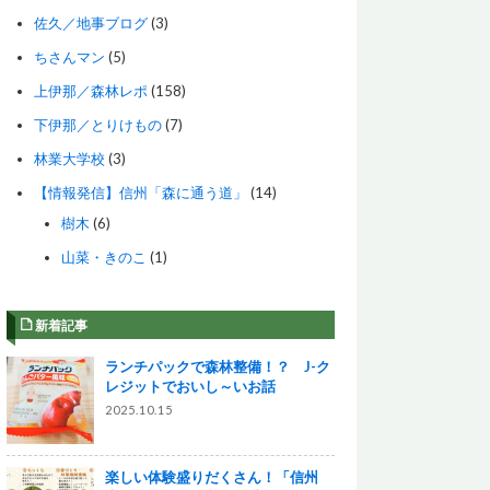
佐久／地事ブログ
(3)
ちさんマン
(5)
上伊那／森林レポ
(158)
下伊那／とりけもの
(7)
林業大学校
(3)
【情報発信】信州「森に通う道」
(14)
樹木
(6)
山菜・きのこ
(1)
新着記事
ランチパックで森林整備！？ J-ク
レジットでおいし～いお話
2025.10.15
楽しい体験盛りだくさん！「信州