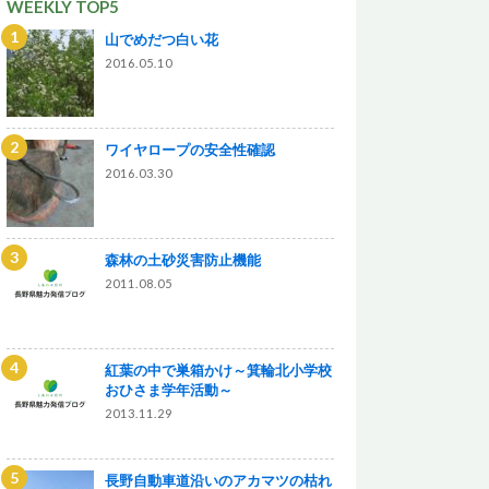
WEEKLY TOP5
山でめだつ白い花
2016.05.10
ワイヤロープの安全性確認
2016.03.30
森林の土砂災害防止機能
2011.08.05
紅葉の中で巣箱かけ～箕輪北小学校
おひさま学年活動～
2013.11.29
長野自動車道沿いのアカマツの枯れ