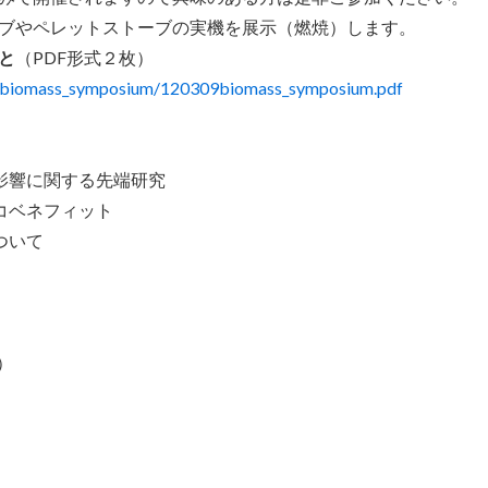
ブやペレットストーブの実機を展示（燃焼）します。
と
（PDF形式２枚）
309biomass_symposium/120309biomass_symposium.pdf
康影響に関する先端研究
のコベネフィット
ついて
:30）