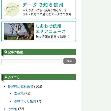
記事の検索
カテゴリー
長野県の森林政策
(105)
森林税
(75)
森林づくり指針
(7)
その他
(72)