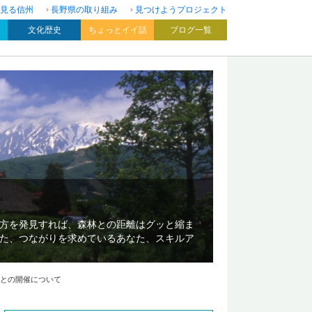
見る信州
長野県の取り組み
見つけようプロジェクト
文化歴史
ちょっとイイ話
ブログ一覧
方を発見すれば、森林との距離はグッと縮ま
た、つながりを求めているあなた、スキルア
もとの開催について