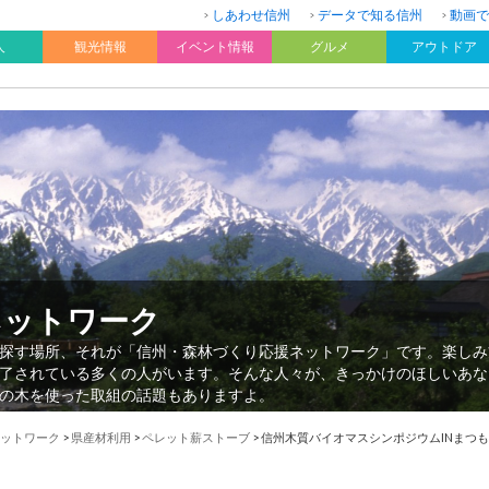
しあわせ信州
データで知る信州
動画で
人
観光情報
イベント情報
グルメ
アウトドア
ネットワーク
探す場所、それが「信州・森林づくり応援ネットワーク」です。楽しみ
了されている多くの人がいます。そんな人々が、きっかけのほしいあな
の木を使った取組の話題もありますよ。
ットワーク
>
県産材利用
>
ペレット薪ストーブ
>
信州木質バイオマスシンポジウムINまつ