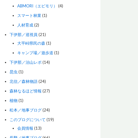
ABMORI（エビモリ）
(4)
スマート林業
(1)
人材育成
(2)
下伊那／巡視員
(21)
大平峠県民の森
(1)
キャンプ場／遊歩道
(1)
下伊那／治山レポ
(14)
昆虫
(1)
北信／森林物語
(24)
森林なるほど情報
(27)
植物
(1)
松本／地事ブログ
(24)
このブログについて
(19)
会員情報
(13)
長野／地事ブログ
(66)