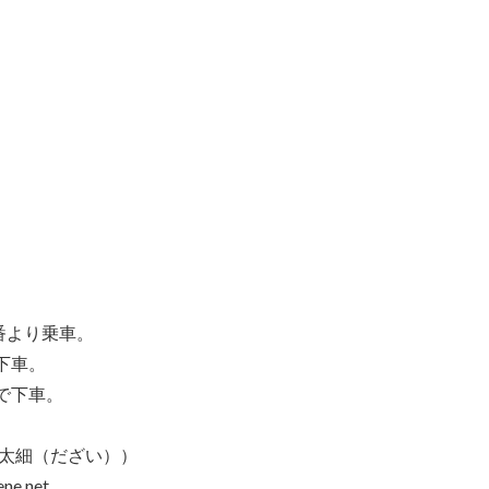
番より乗車。
下車。
で下車。
太細（だざい））
ene.net