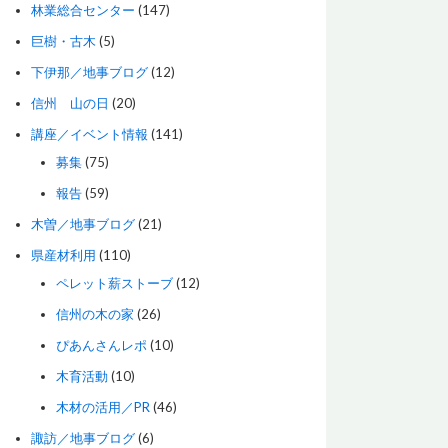
林業総合センター
(147)
巨樹・古木
(5)
下伊那／地事ブログ
(12)
信州 山の日
(20)
講座／イベント情報
(141)
募集
(75)
報告
(59)
木曽／地事ブログ
(21)
県産材利用
(110)
ペレット薪ストーブ
(12)
信州の木の家
(26)
ぴあんさんレポ
(10)
木育活動
(10)
木材の活用／PR
(46)
諏訪／地事ブログ
(6)