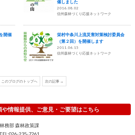
催しました
2016.08.02
信州森林づくり応援ネットワーク
を開催
栄村中条川上流災害対策検討委員会
（第２回）を開催します
2011.06.15
信州森林づくり応援ネットワーク
このブログのトップへ
次の記事 →
頼や情報提供、ご意見・ご要望はこちら
林務部 森林政策課
TEL:026-235-7261