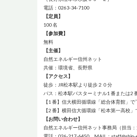
電話：0263-34-7100
【定員】
100 名
【参加費】
無料
【主催】
自然エネルギー信州ネット
共催：環境省、長野県
【アクセス】
徒歩：JR松本駅より徒歩２０分
バス：松本駅バスターミナル1 番または2 
【1 番】信大横田循環線「総合体育館」で
【2 番】横田信大循環線「松本第一高校」
【お問い合わせ】
自然エネルギー信州ネット事務局（担当：
電話：026-217-6450 MAIL：staff@shin-