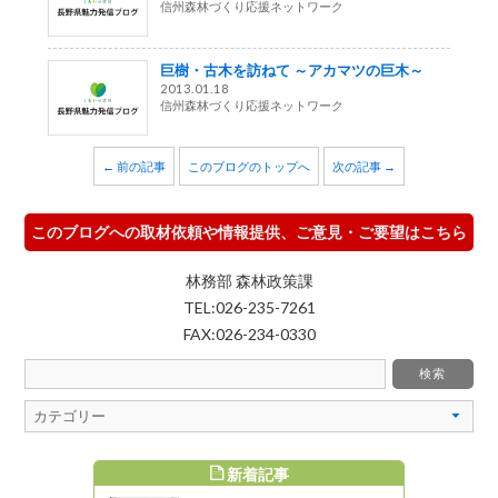
信州森林づくり応援ネットワーク
巨樹・古木を訪ねて ～アカマツの巨木～
2013.01.18
信州森林づくり応援ネットワーク
← 前の記事
このブログのトップへ
次の記事 →
このブログへの取材依頼や情報提供、ご意見・ご要望はこちら
林務部 森林政策課
TEL:026-235-7261
FAX:026-234-0330
新着記事
すめ記事