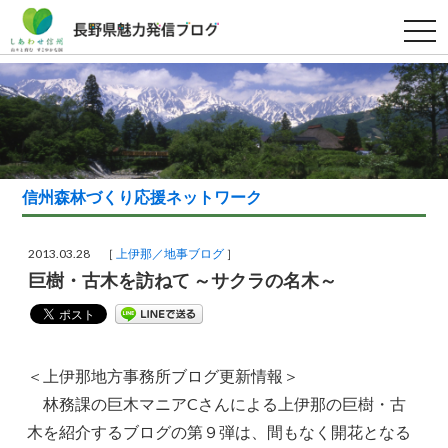
t
o
g
g
l
e
n
a
v
i
g
a
信州森林づくり応援ネットワーク
t
i
o
n
2013.03.28 ［
上伊那／地事ブログ
］
巨樹・古木を訪ねて ～サクラの名木～
＜上伊那地方事務所ブログ更新情報＞
林務課の巨木マニアCさんによる上伊那の巨樹・古
木を紹介するブログの第９弾は、間もなく開花となる