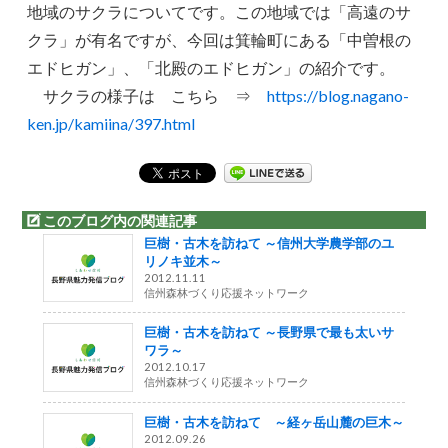
地域のサクラについてです。この地域では「高遠のサ
クラ」が有名ですが、今回は箕輪町にある「中曽根の
エドヒガン」、「北殿のエドヒガン」の紹介です。
サクラの様子は こちら ⇒
https://blog.nagano-
ken.jp/kamiina/397.html
このブログ内の関連記事
巨樹・古木を訪ねて ～信州大学農学部のユ
リノキ並木～
2012.11.11
信州森林づくり応援ネットワーク
巨樹・古木を訪ねて ～長野県で最も太いサ
ワラ～
2012.10.17
信州森林づくり応援ネットワーク
巨樹・古木を訪ねて ～経ヶ岳山麓の巨木～
2012.09.26