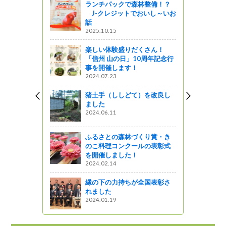
ランチパックで森林整備！？
 ～サクラ
J-クレジットでおいし～いお
話
2025.10.15
ットワーク
楽しい体験盛りだくさん！
第3弾！～
「信州 山の日」10周年記念行
園～
事を開催します！
2024.07.23
 ～子供達
猪土手（ししどて）を改良し
イア～
ました
2024.06.11
ットワーク
ふるさとの森林づくり賞・き
木山（飯田
のこ料理コンクールの表彰式
が見頃！！
を開催しました！
2024.02.14
縁の下の力持ちが全国表彰さ
れました
2024.01.19