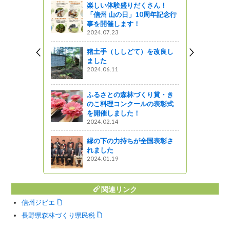
楽しい体験盛りだくさん！
ワークオン
「信州 山の日」10周年記念行
開催！
事を開催します！
っと通信～
2024.07.23
く信州（週刊
猪土手（ししどて）を改良し
載）
ました
2024.06.11
ふるさとの森林づくり賞・き
ワークショ
のこ料理コンクールの表彰式
を開催しました！
ットワーク
2024.02.14
縁の下の力持ちが全国表彰さ
れました
2024.01.19
関連リンク
信州ジビエ
長野県森林づくり県民税