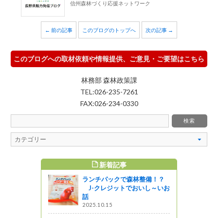
信州森林づくり応援ネットワーク
← 前の記事
このブログのトップへ
次の記事 →
このブログへの取材依頼や情報提供、ご意見・ご要望はこちら
林務部 森林政策課
TEL:026-235-7261
FAX:026-234-0330
新着記事
すめ記事
ランチパックで森林整備！？
町映画祭が
J-クレジットでおいし～いお
話
2025.10.15