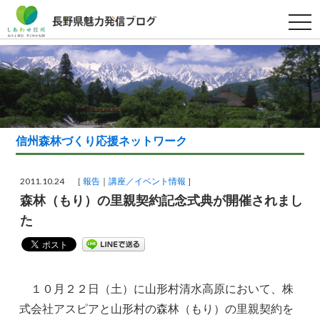
t
o
g
g
l
e
n
a
v
i
g
a
信州森林づくり応援ネットワーク
t
i
o
n
2011.10.24 ［
報告
講座／イベント情報
］
森林（もり）の里親契約記念式典が開催されまし
た
１０月２２日（土）に山形村清水高原において、株
式会社アスピアと山形村の森林（もり）の里親契約を