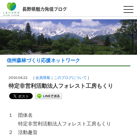
t
o
g
g
l
e
n
a
v
i
g
a
信州森林づくり応援ネットワーク
t
i
o
n
2010.04.22 ［
会員情報
このブログについて
］
特定非営利活動法人フォレスト工房もくり
１ 団体名
特定非営利活動法人フォレスト工房もくり
２ 活動趣旨