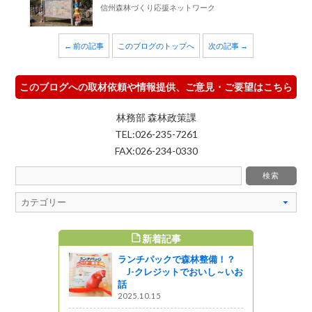
信州森林づくり応援ネットワーク
← 前の記事
このブログのトップへ
次の記事 →
このブログへの取材依頼や情報提供、ご意見・ご要望はこちら
林務部 森林政策課
TEL:026-235-7261
FAX:026-234-0330
新着記事
すめ記事
ランチパックで森林整備！？
護管理計画
J-クレジットでおいし～いお
意見募集に
話
2025.10.15