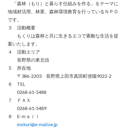
「森林（もり）と暮らす仕組みを作る」をテーマに
地域材活用、林業、森林環境教育を行っているＮＰＯ
です。
３ 活動概要
もくりは森林と共に生きるエコで素敵な生活を提
案いたします。
４ 活動エリア
長野県の東北信
５ 所在地
〒386-2203 長野県上田市真田町傍陽9022-2
６ TEL
0268-61-5488
７ ＦＡＸ
0268-61-5489
８ E-ｍａｉｌ
mokuri@e-mail.ne.jp