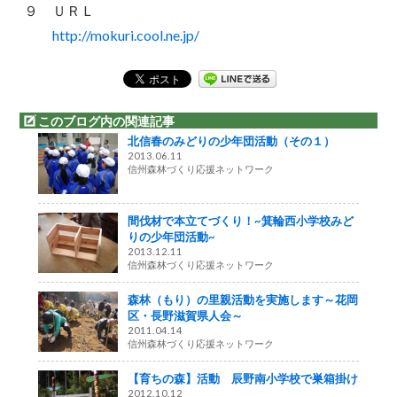
９ ＵＲＬ
http://mokuri.cool.ne.jp/
このブログ内の関連記事
北信春のみどりの少年団活動（その１）
2013.06.11
信州森林づくり応援ネットワーク
間伐材で本立てづくり！~箕輪西小学校みど
りの少年団活動~
2013.12.11
信州森林づくり応援ネットワーク
森林（もり）の里親活動を実施します～花岡
区・長野滋賀県人会～
2011.04.14
信州森林づくり応援ネットワーク
【育ちの森】活動 辰野南小学校で巣箱掛け
2012.10.12