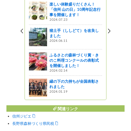
楽しい体験盛りだくさん！
「信州 山の日」10周年記念行
よう！～伊
事を開催します！
の里山整備活
2024.07.23
猪土手（ししどて）を改良し
ました
チョウの保
2024.06.11
発活動を行
ふるさとの森林づくり賞・き
のこ料理コンクールの表彰式
ャーツアー
を開催しました！
2024.02.14
ょくらくこ
縁の下の力持ちが全国表彰さ
れました
2024.01.19
関連リンク
信州ジビエ
長野県森林づくり県民税