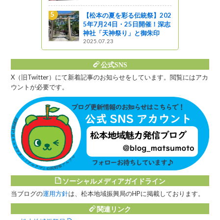
）
【松本の夏を彩る伝統祭】202
5年7月24日・25日開催！深志
色を見に行
神社「天神祭り」と御朱印
2025.07.23
公式SNS
X（旧Twitter）にて新着記事のお知らせをしています。閲覧にはアカ
ウントが必要です。
ソーシャルメディアガイドライン
当ブログの
運用方針
は、松本地域振興局のHPに掲載しております。
関連リンク