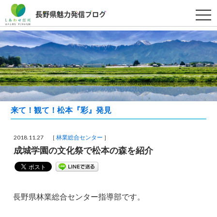
t
o
g
g
l
e
n
a
v
i
g
a
t
i
来て！観て！松本『彩』発見
o
n
2018.11.27 ［
林業総合センター
］
成城学園の文化祭で松本の森を紹介
長野県林業総合センター指導部です。