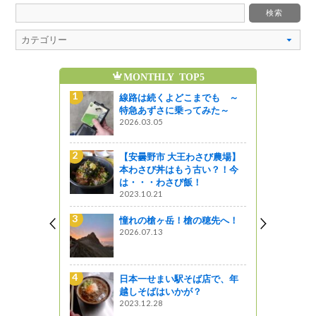
MONTHLY TOP5
魅
までも ～
線路は続くよどこまでも ～
てみた～
特急あずさに乗ってみた～
2026.03.05
さび農場】
【安曇野市 大王わさび農場】
古い？！今
本わさび丼はもう古い？！今
！
は・・・わさび飯！
2023.10.21
ば店で、年
憧れの槍ヶ岳！槍の穂先へ！
？
2026.07.13
っつり山賊
日本一せまい駅そば店で、年
なたに！
越しそばはいかが？
ってきまし
2023.12.28