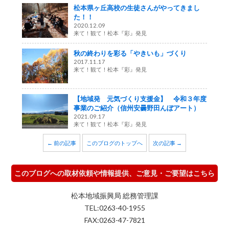
松本県ヶ丘高校の生徒さんがやってきまし
た！！
2020.12.09
来て！観て！松本『彩』発見
秋の終わりを彩る「やきいも」づくり
2017.11.17
来て！観て！松本『彩』発見
【地域発 元気づくり支援金】 令和３年度
事業のご紹介（信州安曇野田んぼアート）
2021.09.17
来て！観て！松本『彩』発見
← 前の記事
このブログのトップへ
次の記事 →
このブログへの取材依頼や情報提供、ご意見・ご要望はこちら
松本地域振興局 総務管理課
TEL:0263-40-1955
FAX:0263-47-7821