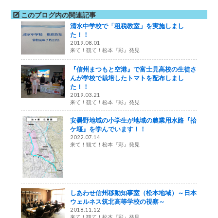
このブログ内の関連記事
清水中学校で「租税教室」を実施しまし
た！！
2019.08.01
来て！観て！松本『彩』発見
『信州まつもと空港』で富士見高校の生徒さ
んが学校で栽培したトマトを配布しまし
た！！
2019.03.21
来て！観て！松本『彩』発見
安曇野地域の小学生が地域の農業用水路『拾
ケ堰』を学んでいます！！
2022.07.14
来て！観て！松本『彩』発見
しあわせ信州移動知事室（松本地域）～日本
ウェルネス筑北高等学校の視察～
2018.11.12
来て！観て！松本『彩』発見