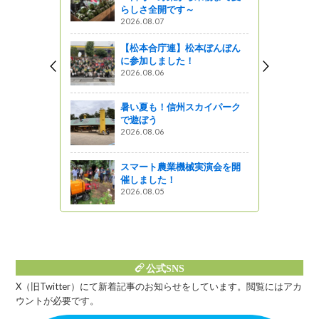
！？育てシ
らしさ全開です～
ナブル！！
2026.08.07
りの少年
【松本合庁連】松本ぼんぼん
に参加しました！
がの
2026.08.06
学教育学部
を訪問しま
暑い夏も！信州スカイパーク
で遊ぼう
2026.08.06
森」全国子
スマート農業機械実演会を開
州
催しました！
2026.08.05
ットワーク
公式SNS
X（旧Twitter）にて新着記事のお知らせをしています。閲覧にはアカ
ウントが必要です。