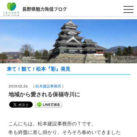
t
o
g
g
l
e
n
a
v
i
g
a
t
i
来て！観て！松本『彩』発見
o
n
2019.02.26 ［
松本建設事務所
］
地域から愛される保福寺川に
こんにちは。松本建設事務所のＴです。
冬も終盤に差し掛かり、そろそろ春めいてきました