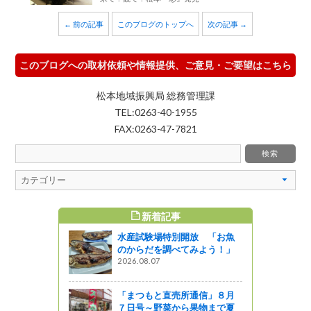
← 前の記事
このブログのトップへ
次の記事 →
このブログへの取材依頼や情報提供、ご意見・ご要望はこちら
松本地域振興局 総務管理課
TEL:0263-40-1955
FAX:0263-47-7821
新着記事
すめ記事
水産試験場特別開放 「お魚
ミナー及び
のからだを調べてみよう！」
会を開催し
2026.08.07
「まつもと直売所通信」８月
７日号～野菜から果物まで夏