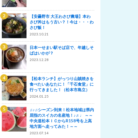
【安曇野市 大王わさび農場】本わ
さび丼はもう古い？！今は・・・わ
さび飯！
2023.10.21
日本一せまい駅そば店で、年越しそ
ばはいかが？
2023.12.28
【松本ランチ】がっつり山賊焼きを
食べたいあなたに！「千石食堂」に
行ってきました！（松本市島立）
2024.01.25
♫♪♫シーズン到来！松本地域は県内
屈指のスイカの名産地！♪♬♩ ～～
中央道松本ＩＣからR158号を上高
地方面へ走ってみた！～～
2023.07.14