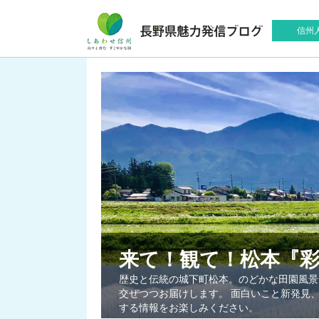
信州
来て！観て！松本『
歴史と伝統の城下町松本。のどかな田園風景
交ぜつつお届けします。 面白いこと新発見
する情報をお楽しみください。