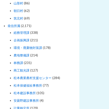
山形村
(86)
朝日村
(62)
筑北村
(69)
発信所属
(2,171)
総務管理課
(338)
企画振興課
(211)
環境・廃棄物対策課
(178)
農地整備課
(214)
林務課
(231)
商工観光課
(127)
松本農業農村支援センター
(284)
松本保健福祉事務所
(77)
松本建設事務所
(105)
安曇野建設事務所
(4)
計量検定所
(129)