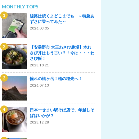
MONTHLY TOP5
線路は続くよどこまでも ～特急あ
ずさに乗ってみた～
2026.03.05
【安曇野市 大王わさび農場】本わ
さび丼はもう古い？！今は・・・わ
さび飯！
2023.10.21
憧れの槍ヶ岳！槍の穂先へ！
2026.07.13
日本一せまい駅そば店で、年越しそ
ばはいかが？
2023.12.28