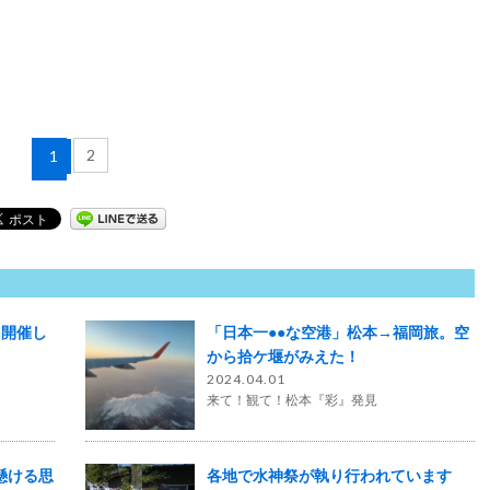
2
1
を開催し
「日本一●●な空港」松本→福岡旅。空
から拾ケ堰がみえた！
2024.04.01
来て！観て！松本『彩』発見
懸ける思
各地で水神祭が執り行われています