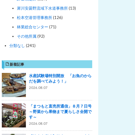
犀川安曇野流域下水道事務所
(13)
松本空港管理事務所
(126)
林業総合センター
(71)
その他所属
(92)
分類なし
(241)
新着記事
水産試験場特別開放 「お魚のから
だを調べてみよう！」
2026.08.07
「まつもと直売所通信」８月７日号
～野菜から果物まで夏らしさ全開で
す～
2026.08.07