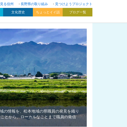
見る信州
長野県の取り組み
見つけようプロジェクト
文化歴史
ちょっとイイ話
ブログ一覧
域の情報を、松本地域の県職員の発見を織り
たことから、ローカルなことまで職員の発信