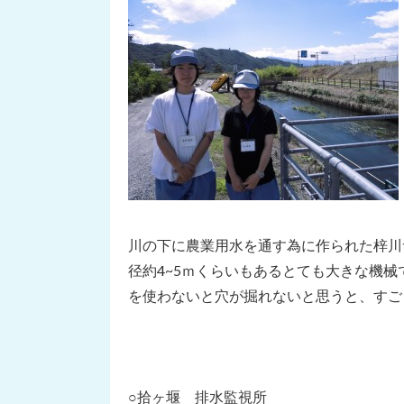
川の下に農業用水を通す為に作られた梓川
径約4~5ｍくらいもあるとても大きな機
を使わないと穴が掘れないと思うと、すご
○拾ヶ堰 排水監視所