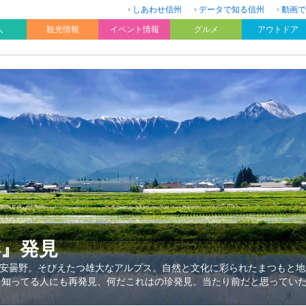
しあわせ信州
データで知る信州
動画で
人
観光情報
イベント情報
グルメ
アウトドア
彩』発見
安曇野。そびえたつ雄大なアルプス。自然と文化に彩られたまつもと地
、知ってる人にも再発見、何だこれはの珍発見。当たり前だと思ってい