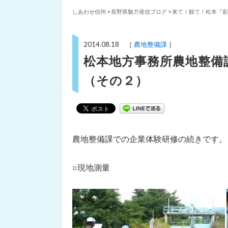
しあわせ信州
>
長野県魅力発信ブログ
>
来て！観て！松本『彩
2014.08.18 ［
農地整備課
］
松本地方事務所農地整備
（その２）
農地整備課での企業体験研修の続きです。
○現地測量