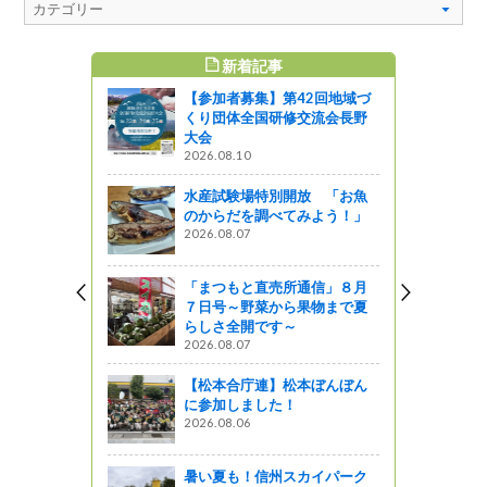
新着記事
すめ記事
【参加者募集】第42回地域づ
ンで農林水
くり団体全国研修交流会長野
大会
2026.08.10
水産試験場特別開放 「お魚
ルメニュー
のからだを調べてみよう！」
の焼きキー
2026.08.07
う
「まつもと直売所通信」８月
７日号～野菜から果物まで夏
フェア」信
らしさ全開です～
を発信♪
2026.08.07
』発見
【松本合庁連】松本ぼんぼん
に参加しました！
知事室（上
2026.08.06
商工会議所
ト委員会、
～
暑い夏も！信州スカイパーク