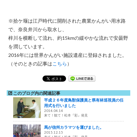
※拾ケ堰は江戸時代に開削された農業かんがい用水路
で、奈良井川から取水し、
梓川を横断して流れ、約15kmの緩やかな流れで安曇野
を潤しています。
2016年には世界かんがい施設遺産に登録されました。
（そのときの記事は
こちら
）
このブログ内の関連記事
平成２６年度鳥獣保護員と県有林巡視員の任
用式を行いました
2014.04.14
来て！観て！松本『彩』発見
馬が信州カラマツを運びました。
2015.12.15
来て！観て！松本『彩』発見