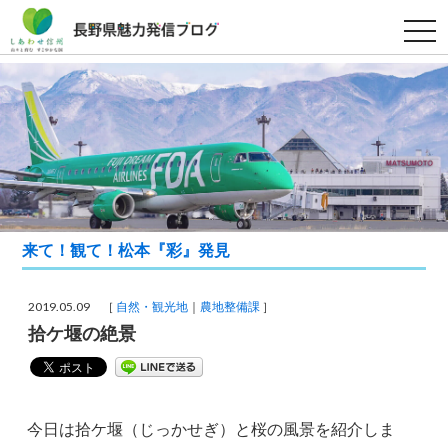
t
o
g
g
l
e
n
a
v
i
g
a
t
i
o
来て！観て！松本『彩』発見
n
2019.05.09 ［
自然・観光地
農地整備課
］
拾ケ堰の絶景
今日は拾ケ堰（じっかせぎ）と桜の風景を紹介しま