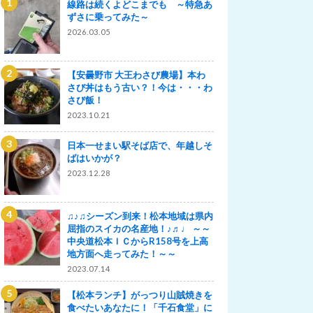
線路は続くよどこまでも ～特急あ
ずさに乗ってみた～
2026.03.05
【安曇野市 大王わさび農場】本わ
さび丼はもう古い？！今は・・・わ
さび飯！
2023.10.21
日本一せまい駅そば店で、年越しそ
ばはいかが？
2023.12.28
♫♪♫シーズン到来！松本地域は県内
屈指のスイカの名産地！♪♬♩ ～～
中央道松本ＩＣからR158号を上高
地方面へ走ってみた！～～
2023.07.14
【松本ランチ】がっつり山賊焼きを
食べたいあなたに！「千石食堂」に