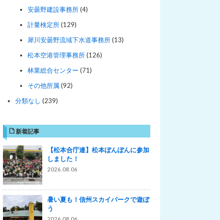
安曇野建設事務所
(4)
計量検定所
(129)
犀川安曇野流域下水道事務所
(13)
松本空港管理事務所
(126)
林業総合センター
(71)
その他所属
(92)
分類なし
(239)
新着記事
【松本合庁連】松本ぼんぼんに参加
しました！
2026.08.06
暑い夏も！信州スカイパークで遊ぼ
う
2026.08.06