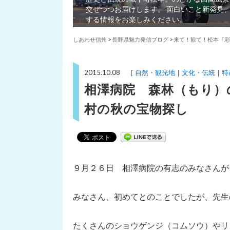
交ぜつつお届けします。 面白いこと新発見
する情報をお楽しみください。
しあわせ信州
>
長野県魅力発信ブログ
>
来て！観て！松本『彩
2015.10.08 ［
自然・観光地
文化・伝統
特
相澤病院 森林（もり）
村の秋の宝物探し
９月２６日 相澤病院の有志のみなさんが
みなさん、初めてとのことでしたが、先生
たくさんのショウゲンジ（コムソウ）やリ