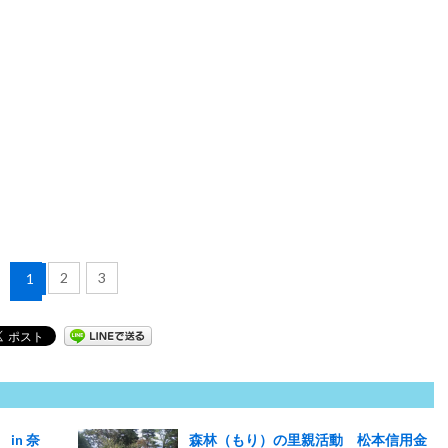
2
3
1
in 奈
森林（もり）の里親活動 松本信用金