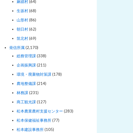
麻績村
(64)
生坂村
(68)
山形村
(86)
朝日村
(62)
筑北村
(69)
発信所属
(2,170)
総務管理課
(338)
企画振興課
(211)
環境・廃棄物対策課
(178)
農地整備課
(214)
林務課
(231)
商工観光課
(127)
松本農業農村支援センター
(283)
松本保健福祉事務所
(77)
松本建設事務所
(105)