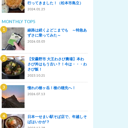
行ってきました！（松本市島立）
2024.01.25
MONTHLY TOP5
線路は続くよどこまでも ～特急あ
ずさに乗ってみた～
2026.03.05
【安曇野市 大王わさび農場】本わ
さび丼はもう古い？！今は・・・わ
さび飯！
2023.10.21
憧れの槍ヶ岳！槍の穂先へ！
2026.07.13
日本一せまい駅そば店で、年越しそ
ばはいかが？
2023.12.28