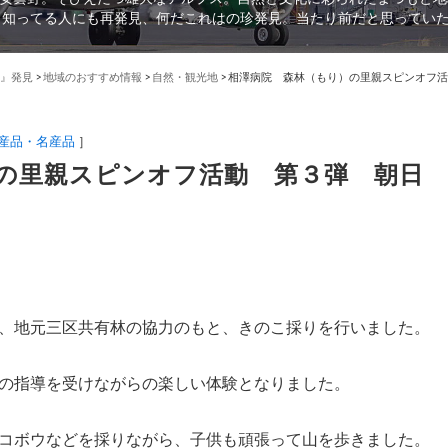
、知ってる人にも再発見、何だこれはの珍発見。当たり前だと思ってい
』発見
>
地域のおすすめ情報
>
自然・観光地
>
相澤病院 森林（もり）の里親スピンオフ活
産品・名産品
］
の里親スピンオフ活動 第３弾 朝日
、地元三区共有林の協力のもと、きのこ採りを行いました。
の指導を受けながらの楽しい体験となりました。
コボウなどを採りながら、子供も頑張って山を歩きました。