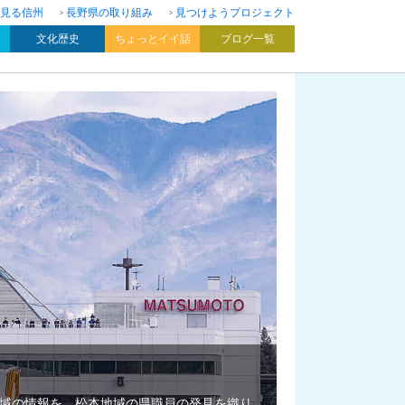
見る信州
長野県の取り組み
見つけようプロジェクト
文化歴史
ちょっとイイ話
ブログ一覧
域の情報を、松本地域の県職員の発見を織り