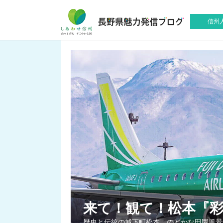
信州
来て！観て！松本『
歴史と伝統の城下町松本。のどかな田園風景