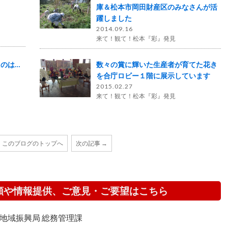
庫＆松本市岡田財産区のみなさんが活
躍しました
2014.09.16
来て！観て！松本『彩』発見
たのは…
数々の賞に輝いた生産者が育てた花き
を合庁ロビー１階に展示しています
2015.02.27
来て！観て！松本『彩』発見
このブログのトップへ
次の記事 →
頼や情報提供、ご意見・ご要望はこちら
地域振興局 総務管理課