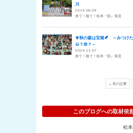
川
2014.08.09
来て！観て！松本『彩』発見
🍄秋の森は宝箱🍂 ～みつけ
🌰？💩？～
2024.11.07
来て！観て！松本『彩』発見
← 前の記事
このブログへの取材依
松本