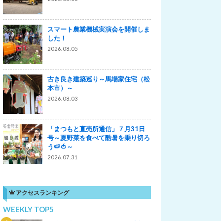
スマート農業機械実演会を開催しま
した！
2026.08.05
古き良き建築巡り～馬場家住宅（松
本市）～
2026.08.03
「まつもと直売所通信」７月31日
号～夏野菜を食べて酷暑を乗り切ろ
う🍉🍅～
2026.07.31
アクセスランキング
WEEKLY TOP5