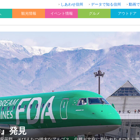
しあわせ信州
データで知る信州
動画で
人
観光情報
イベント情報
グルメ
アウトドア
彩』発見
安曇野。そびえたつ雄大なアルプス。自然と文化に彩られたまつもと地