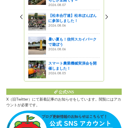
2026.08.07
【松本合庁連】松本ぼんぼん
秋スワいち×
に参加しました！
2026.08.06
しょ！！
暑い夏も！信州スカイパーク
MUSICフ
で遊ぼう
きました♪
2026.08.06
スマート農業機械実演会を開
催しました！
2026.08.05
公式SNS
X（旧Twitter）にて新着記事のお知らせをしています。閲覧にはアカ
ウントが必要です。