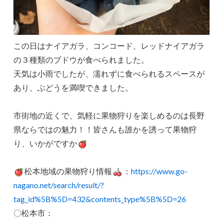
この日はナイアガラ、コンコード、レッドナイアガラ
の３種類のブドウが食べられました。
天気は小雨でしたが、濡れずに食べられるスペースが
あり、ぶどうを満喫できました。
市街地の近くで、気軽に果物狩りを楽しめるのは長野
県ならではの魅力！！皆さんも誰かを誘って果物狩
り、いかがですか
松本地域の果物狩り情報
：
https://www.go-
nagano.net/search/result/?
tag_id%5B%5D=432&contents_type%5B%5D=26
〇松本市：