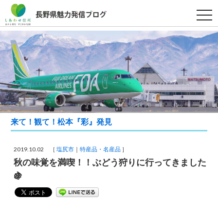
t
o
g
g
l
e
n
a
v
i
g
a
t
i
o
来て！観て！松本『彩』発見
n
2019.10.02 ［
塩尻市
特産品・名産品
］
秋の味覚を満喫！！ぶどう狩りに行ってきました
🍇