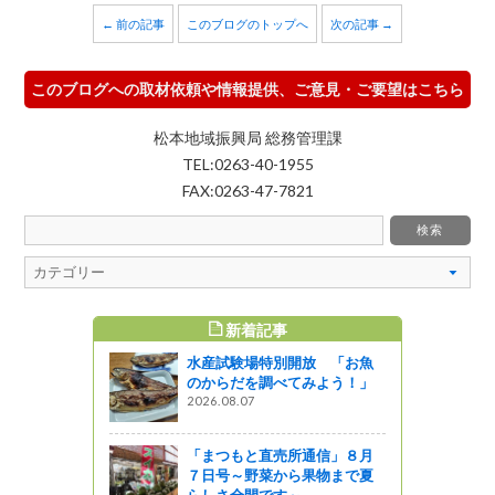
← 前の記事
このブログのトップへ
次の記事 →
このブログへの取材依頼や情報提供、ご意見・ご要望はこちら
松本地域振興局 総務管理課
TEL:0263-40-1955
FAX:0263-47-7821
新着記事
すめ記事
水産試験場特別開放 「お魚
道 ホットイ
のからだを調べてみよう！」
大作戦＜秋1
2026.08.07
企画
「まつもと直売所通信」８月
７日号～野菜から果物まで夏
その１
らしさ全開です～