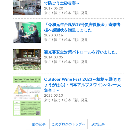
で防ごう土砂災害～
2017.06.20
来て！観て！松本『彩』発見
「令和元年台風第19号災害義援金」寄贈者
様へ感謝状を贈呈しました
2020.03.16
来て！観て！松本『彩』発見
観光客安全対策パトロールを行いました。
2014.08.05
来て！観て！松本『彩』発見
Outdoor Wine Fest 2023～桔梗ヶ原(きき
ょうがはら)・日本アルプスワインバレー大
集合！～
2023.03.13
来て！観て！松本『彩』発見
← 前の記事
このブログのトップへ
次の記事 →