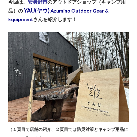
今回は、
安曇野市
のアウトドアショップ（キャンプ用
YAU(ヤウ)
品）の
Azumino Outdoor Gear &
Equipment
さんを紹介します！
（
１頁目
で
店舗の紹介
、
２頁目
では
防災対策とキャンプ用品
に