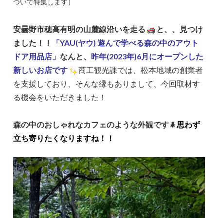
ついて特集します）
安曇野市穂高有明の山麓線沿いを走る
と、、見つけ
ました！！
「YAU(ヤウ) 遊んで学べる森の中のアウト
ドア用品店」
なんと、
昨年(2023年)6月にオープンした
新しいお店です
商工観光課では、松本地域の創業者
を支援しており、そんな縁もありまして、今回取材す
る機会をいただきました！
森の中のおしゃれなカフェのような外観です
🌲
思わず
立ち寄りたくなりますね！！