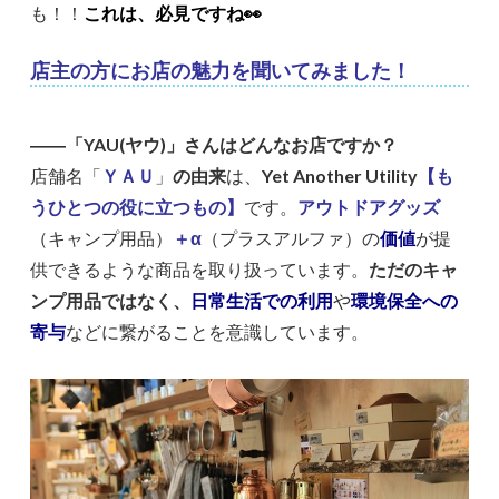
も！！
これは、必見ですね👀
店主の方にお店の魅力を聞いてみました！
――「YAU(ヤウ)」さんはどんなお店ですか？
店舗名「
ＹＡＵ
」
の由来
は、
Yet Another Utility
【も
うひとつの役に立つもの】
です。
アウトドアグッズ
（キャンプ用品）
＋α
（プラスアルファ）の
価値
が提
供できるような商品を取り扱っています。
ただのキャ
ンプ用品ではなく、
日常生活での利用
や
環境保全への
寄与
などに繋がることを意識しています。