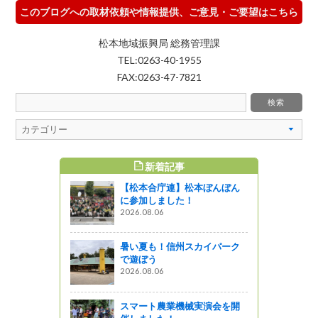
このブログへの取材依頼や情報提供、ご意見・ご要望はこちら
松本地域振興局 総務管理課
TEL:0263-40-1955
FAX:0263-47-7821
新着記事
すめ記事
【松本合庁連】松本ぼんぼん
用水の下見
に参加しました！
た！
2026.08.06
っと通信～
暑い夏も！信州スカイパーク
防災訓練が
で遊ぼう
2026.08.06
スマート農業機械実演会を開
練を実施し