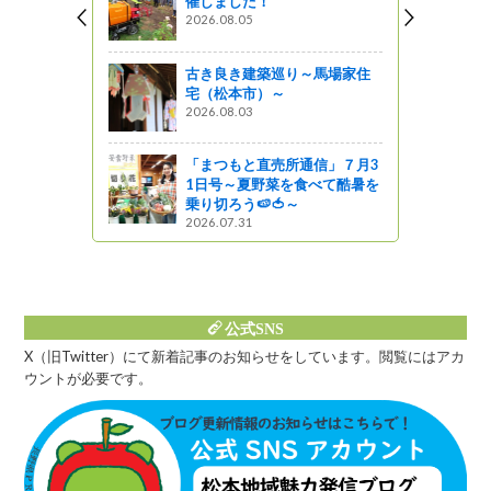
催しました！
2026.08.05
古き良き建築巡り～馬場家住
ャンプが開
宅（松本市）～
李）
2026.08.03
ってるの？
「まつもと直売所通信」７月3
1日号～夏野菜を食べて酷暑を
乗り切ろう🍉🍅～
2026.07.31
公式SNS
X（旧Twitter）にて新着記事のお知らせをしています。閲覧にはアカ
ウントが必要です。