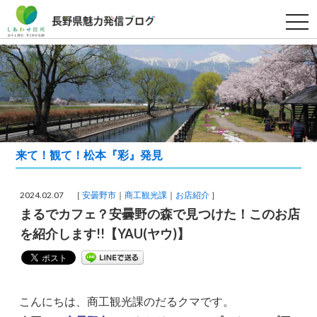
t
o
g
g
l
e
n
a
v
i
g
a
t
来て！観て！松本『彩』発見
i
o
n
2024.02.07 ［
安曇野市
商工観光課
お店紹介
］
まるでカフェ？安曇野の森で見つけた！このお店
を紹介します!!【YAU(ヤウ)】
こんにちは、商工観光課のだるクマです。