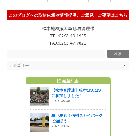
このブログへの取材依頼や情報提供、ご意見・ご要望はこちら
松本地域振興局 総務管理課
TEL:0263-40-1955
FAX:0263-47-7821
新着記事
すめ記事
【松本合庁連】松本ぼんぼん
ンプレート
に参加しました！
（しんこき
2026.08.06
した！
う
暑い夏も！信州スカイパーク
で遊ぼう
めぐる食の
2026.08.06
」開催中！
下條～