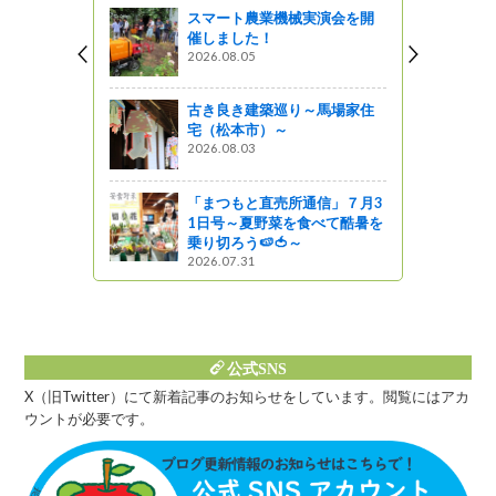
スマート農業機械実演会を開
催しました！
2026.08.05
ン』を食べ
ン サージ
ふーど」フ
古き良き建築巡り～馬場家住
宅（松本市）～
2026.08.03
う
「まつもと直売所通信」７月3
トランかぶ
1日号～夏野菜を食べて酷暑を
乗り切ろう🍉🍅～
2026.07.31
公式SNS
X（旧Twitter）にて新着記事のお知らせをしています。閲覧にはアカ
ウントが必要です。