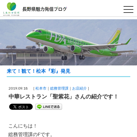
t
o
g
g
l
e
n
a
v
i
g
a
t
i
来て！観て！松本『彩』発見
o
n
2019.09.18 ［
松本市
総務管理課
お店紹介
］
中華レストラン「聖紫花」さんの紹介です！
こんにちは！
総務管理課のFです。