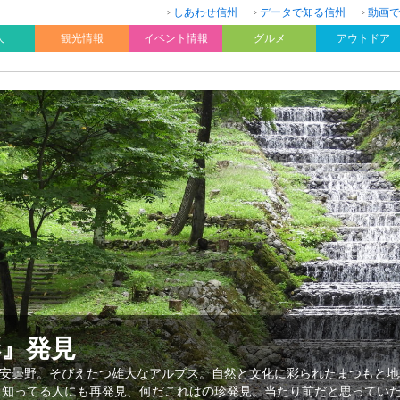
しあわせ信州
データで知る信州
動画で
人
観光情報
イベント情報
グルメ
アウトドア
彩』発見
安曇野。そびえたつ雄大なアルプス。自然と文化に彩られたまつもと地
、知ってる人にも再発見、何だこれはの珍発見。当たり前だと思ってい