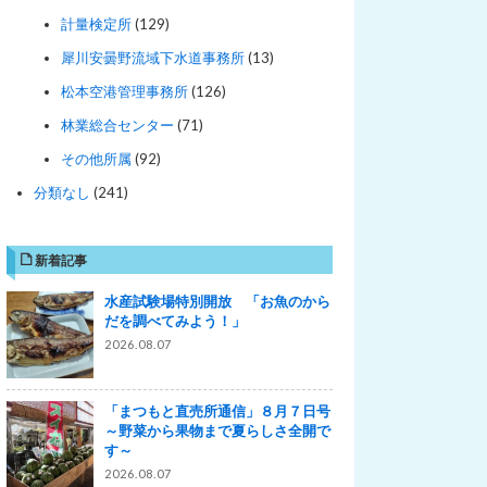
計量検定所
(129)
犀川安曇野流域下水道事務所
(13)
松本空港管理事務所
(126)
林業総合センター
(71)
その他所属
(92)
分類なし
(241)
新着記事
水産試験場特別開放 「お魚のから
だを調べてみよう！」
2026.08.07
「まつもと直売所通信」８月７日号
～野菜から果物まで夏らしさ全開で
す～
2026.08.07