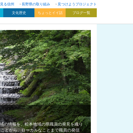
見る信州
長野県の取り組み
見つけようプロジェクト
文化歴史
ちょっとイイ話
ブログ一覧
域の情報を、松本地域の県職員の発見を織り
たことから、ローカルなことまで職員の発信