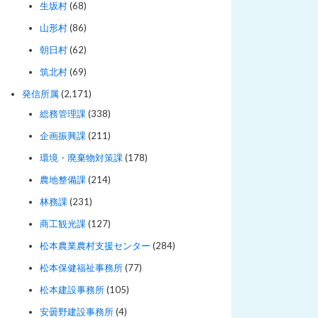
生坂村
(68)
山形村
(86)
朝日村
(62)
筑北村
(69)
発信所属
(2,171)
総務管理課
(338)
企画振興課
(211)
環境・廃棄物対策課
(178)
農地整備課
(214)
林務課
(231)
商工観光課
(127)
松本農業農村支援センター
(284)
松本保健福祉事務所
(77)
松本建設事務所
(105)
安曇野建設事務所
(4)