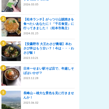
2026.03.05
【松本ランチ】がっつり山賊焼きを
食べたいあなたに！「千石食堂」に
行ってきました！（松本市島立）
2024.01.25
【安曇野市 大王わさび農場】本わ
さび丼はもう古い？！今は・・・わ
さび飯！
2023.10.21
日本一せまい駅そば店で、年越しそ
ばはいかが？
2023.12.28
長峰山～雄大な景色を見に行きませ
んか！
2025.06.02