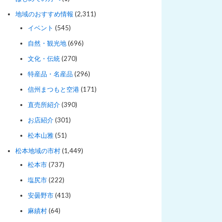
地域のおすすめ情報
(2,311)
イベント
(545)
自然・観光地
(696)
文化・伝統
(270)
特産品・名産品
(296)
信州まつもと空港
(171)
直売所紹介
(390)
お店紹介
(301)
松本山雅
(51)
松本地域の市村
(1,449)
松本市
(737)
塩尻市
(222)
安曇野市
(413)
麻績村
(64)