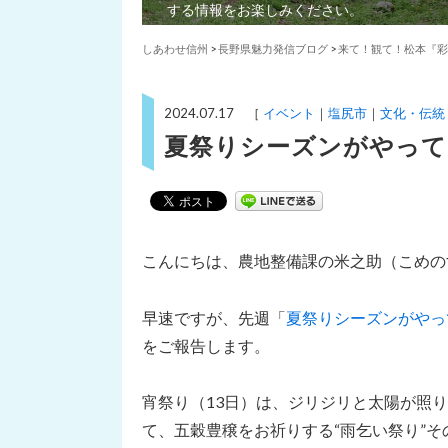
する情報をお楽しみください。
しあわせ信州
>
長野県魅力発信ブログ
>
来て！観て！松本『彩
2024.07.17 ［
イベント
塩尻市
文化・伝統
夏祭りシーズンがやって
こんにちは、農地整備課の米之助（こめの
早速ですが、先週「
夏祭りシーズンがやっ
をご報告します。
宵祭り（13日）は、ジリジリと太陽が照
て、五穀豊穣をお祈りする“雨乞い祭り”