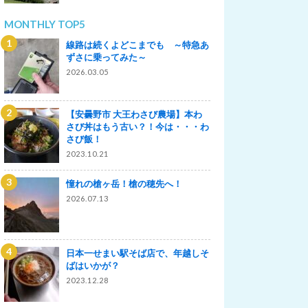
MONTHLY TOP5
線路は続くよどこまでも ～特急あ
ずさに乗ってみた～
2026.03.05
【安曇野市 大王わさび農場】本わ
さび丼はもう古い？！今は・・・わ
さび飯！
2023.10.21
憧れの槍ヶ岳！槍の穂先へ！
2026.07.13
日本一せまい駅そば店で、年越しそ
ばはいかが？
2023.12.28