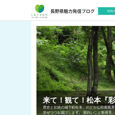
信州
来て！観て！松本『
歴史と伝統の城下町松本。のどかな田園風景
交ぜつつお届けします。 面白いこと新発見