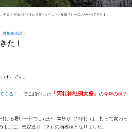
』発見
>
地域のおすすめ情報
>
イベント
>
夏祭りシーズンがやってきた！
農地整備課
］
きた！
すけ）です。
「阿礼神社例大祭」
てくる！
」でご紹介した
の
今年の様子
り付ける暑い一日でしたが、本祭り（14日）は、打って変わっ
そのままに、想定通り（？）の雨模様となりました。