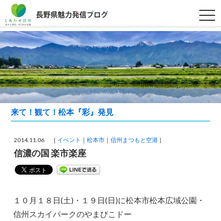
t
o
g
g
l
e
n
a
v
i
g
a
t
i
来て！観て！松本『彩』発見
o
n
2014.11.06 ［
イベント
松本市
信州まつもと空港
］
信濃の国 楽市楽座
１０月１８日(土)・１９日(日)に松本市松本広域公園・
信州スカイパークのやまびこドー