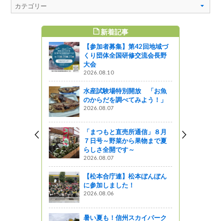
新着記事
すめ記事
【参加者募集】第42回地域づ
ィバル202
くり団体全国研修交流会長野
！
大会
2026.08.10
』発見
水産試験場特別開放 「お魚
でサンタさ
のからだを調べてみよう！」
をお見送り
2026.08.07
』発見
「まつもと直売所通信」８月
７日号～野菜から果物まで夏
スポーツ大
らしさ全開です～
た
2026.08.07
』発見
【松本合庁連】松本ぼんぼん
に参加しました！
でどこ歩こ
2026.08.06
開放された
通って信州
暑い夏も！信州スカイパーク