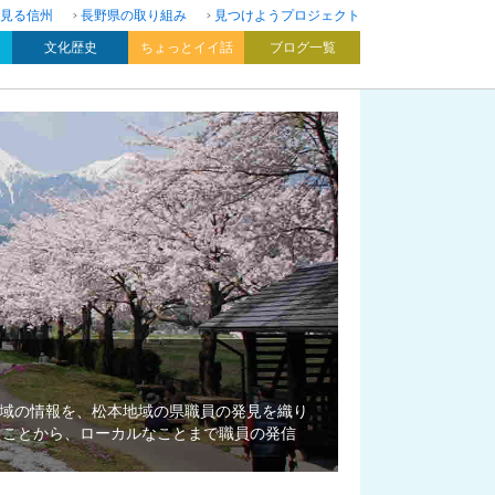
見る信州
長野県の取り組み
見つけようプロジェクト
文化歴史
ちょっとイイ話
ブログ一覧
域の情報を、松本地域の県職員の発見を織り
たことから、ローカルなことまで職員の発信