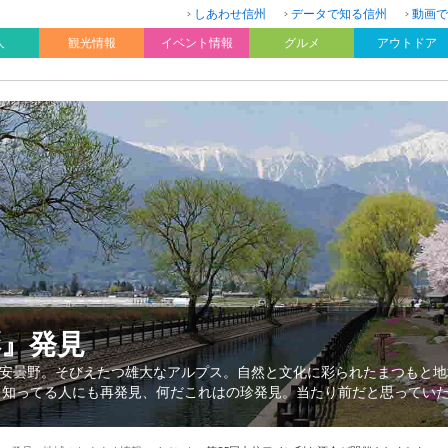
しあわせ信州
データで知る信州
動画で
人
観光情報
イベント情報
グルメ
アウトドア
彩』発見
安曇野。そびえたつ雄大なアルプス。自然と文化に彩られたまつもと地
、知ってる人にも再発見、何だこれはの珍発見。当たり前だと思ってい