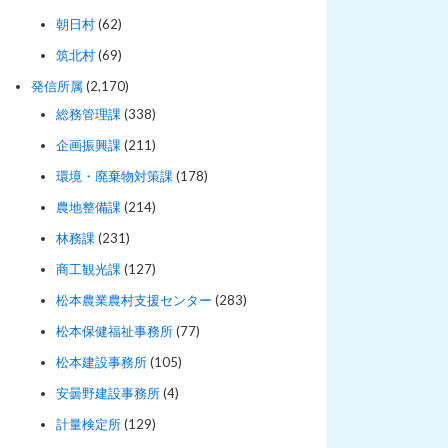
朝日村
(62)
筑北村
(69)
発信所属
(2,170)
総務管理課
(338)
企画振興課
(211)
環境・廃棄物対策課
(178)
農地整備課
(214)
林務課
(231)
商工観光課
(127)
松本農業農村支援センター
(283)
松本保健福祉事務所
(77)
松本建設事務所
(105)
安曇野建設事務所
(4)
計量検定所
(129)