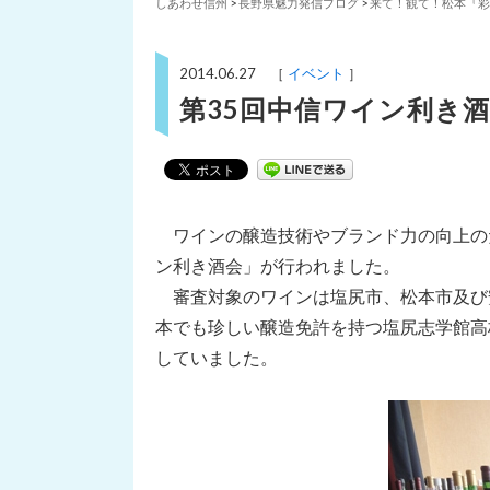
しあわせ信州
>
長野県魅力発信ブログ
>
来て！観て！松本『彩
2014.06.27 ［
イベント
］
第35回中信ワイン利き
ワインの醸造技術やブランド力の向上のた
ン利き酒会」が行われました。
審査対象のワインは塩尻市、松本市及び安
本でも珍しい醸造免許を持つ塩尻志学館高
していました。