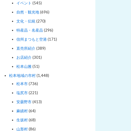
イベント
(545)
自然・観光地
(696)
文化・伝統
(270)
特産品・名産品
(296)
信州まつもと空港
(171)
直売所紹介
(389)
お店紹介
(301)
松本山雅
(51)
松本地域の市村
(1,448)
松本市
(736)
塩尻市
(221)
安曇野市
(413)
麻績村
(64)
生坂村
(68)
山形村
(86)