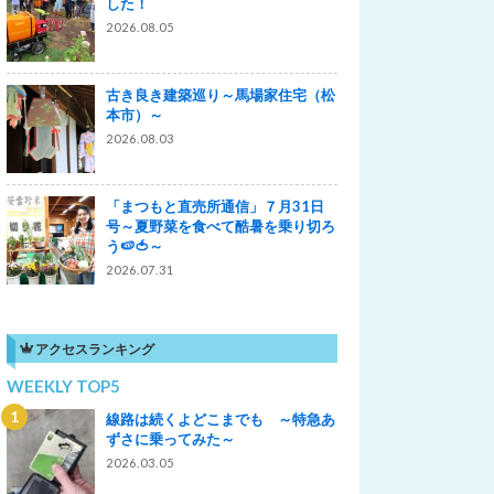
した！
2026.08.05
古き良き建築巡り～馬場家住宅（松
本市）～
2026.08.03
「まつもと直売所通信」７月31日
号～夏野菜を食べて酷暑を乗り切ろ
う🍉🍅～
2026.07.31
アクセスランキング
WEEKLY TOP5
線路は続くよどこまでも ～特急あ
ずさに乗ってみた～
2026.03.05