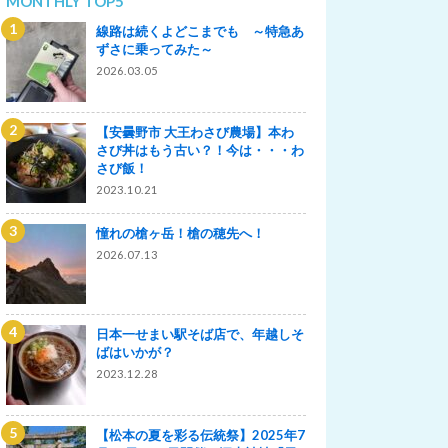
MONTHLY TOP5
線路は続くよどこまでも ～特急あ
ずさに乗ってみた～
2026.03.05
【安曇野市 大王わさび農場】本わ
さび丼はもう古い？！今は・・・わ
さび飯！
2023.10.21
憧れの槍ヶ岳！槍の穂先へ！
2026.07.13
日本一せまい駅そば店で、年越しそ
ばはいかが？
2023.12.28
【松本の夏を彩る伝統祭】2025年7