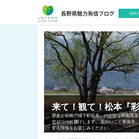
信州
来て！観て！松本『
歴史と伝統の城下町松本。のどかな田園風景
交ぜつつお届けします。 面白いこと新発見
する情報をお楽しみください。