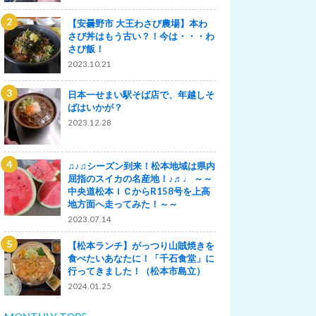
【安曇野市 大王わさび農場】本わ
さび丼はもう古い？！今は・・・わ
さび飯！
2023.10.21
日本一せまい駅そば店で、年越しそ
ばはいかが？
2023.12.28
♫♪♫シーズン到来！松本地域は県内
屈指のスイカの名産地！♪♬♩ ～～
中央道松本ＩＣからR158号を上高
地方面へ走ってみた！～～
2023.07.14
【松本ランチ】がっつり山賊焼きを
食べたいあなたに！「千石食堂」に
行ってきました！（松本市島立）
2024.01.25