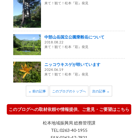
来て！観て！松本『彩』発見
中部山岳国立公園乗鞍岳について
2018.08.22
来て！観て！松本『彩』発見
ニッコウキスゲが咲いています
2024.06.19
来て！観て！松本『彩』発見
← 前の記事
このブログのトップへ
次の記事 →
このブログへの取材依頼や情報提供、ご意見・ご要望はこちら
松本地域振興局 総務管理課
TEL:0263-40-1955
FAX:0263-47-7821