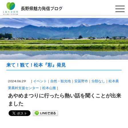
t
o
g
g
l
e
n
a
v
i
g
a
t
i
来て！観て！松本『彩』発見
o
n
2024.06.29 ［
イベント
自然・観光地
安曇野市
分類なし
松本農
業農村支援センター
松本山雅
］
あやめまつりに行ったら熱い話を聞くことが出来
ました