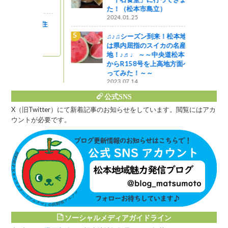
た！（松本市島立）
2024.01.25
～馬場家住
♫♪♫シーズン到来！松本地域
は県内屈指のスイカの名産
地！♪♬♩ ～～中央道松本ＩＣ
からR158号を上高地方面へ走
ってみた！～～
2023.07.14
公式SNS
X（旧Twitter）にて新着記事のお知らせをしています。閲覧にはアカ
ウントが必要です。
ソーシャルメディアガイドライン