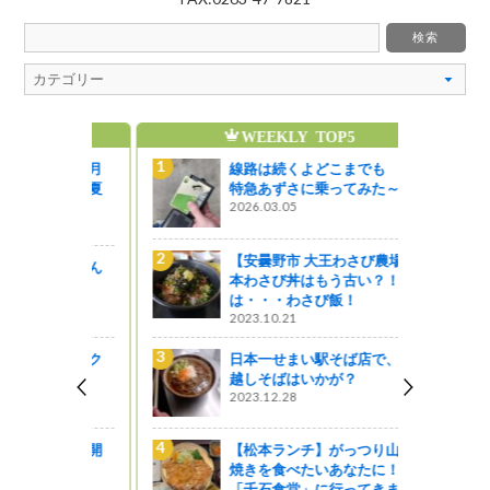
WEEKLY TOP5
通信」８月
線路は続くよどこまでも ～
果物まで夏
特急あずさに乗ってみた～
2026.03.05
【安曇野市 大王わさび農場】
本ぼんぼん
本わさび丼はもう古い？！今
は・・・わさび飯！
2023.10.21
カイパーク
日本一せまい駅そば店で、年
越しそばはいかが？
2023.12.28
実演会を開
【松本ランチ】がっつり山賊
焼きを食べたいあなたに！
「千石食堂」に行ってきまし