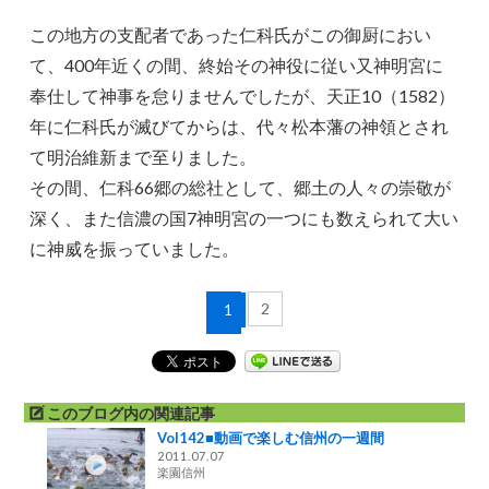
この地方の支配者であった仁科氏がこの御厨におい
て、400年近くの間、終始その神役に従い又神明宮に
奉仕して神事を怠りませんでしたが、天正10（1582）
年に仁科氏が滅びてからは、代々松本藩の神領とされ
て明治維新まで至りました。
その間、仁科66郷の総社として、郷土の人々の崇敬が
深く、また信濃の国7神明宮の一つにも数えられて大い
に神威を振っていました。
2
1
このブログ内の関連記事
Vol142■動画で楽しむ信州の一週間
2011.07.07
楽園信州