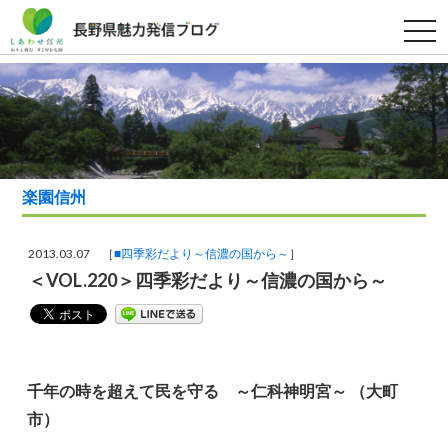
t
o
g
g
l
e
n
a
v
i
g
a
楽園信州
t
i
o
n
2013.03.07 ［
■四季彩だより～信濃の国から～
］
＜VOL.220＞四季彩だより～信濃の国から～
千年の時を超えて民を守る ～仁科神明宮～ （大町
市）