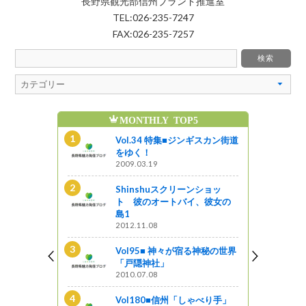
長野県観光部信州ブランド推進室
TEL:026-235-7247
FAX:026-235-7257
MONTHLY TOP5
魅
ンギスカン街道
Vol.34 特集■ジンギスカン街道
をゆく！
2009.03.19
ンショッ
Shinshuスクリーンショッ
イ、彼女の
ト 彼のオートバイ、彼女の
島1
2012.11.08
新B級ご当地
Vol95■ 神々が宿る神秘の世界
「戸隠神社」
2010.07.08
とく信州 長
Vol180■信州「しゃべり手」