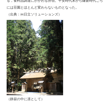
る，食料品調達にかかわる所領。平安時代末から鎌倉時代ごろ
には荘園とほとんど変わらないものとなった。
（出典：㈱日立ソリューションズ）
（静寂の中に凛として）