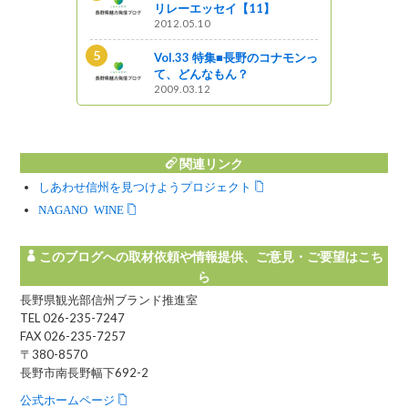
ップ
リレーエッセイ【11】
2012.05.10
で出会う天空
Vol.33 特集■長野のコナモンっ
て、どんなもん？
2009.03.12
関連リンク
しあわせ信州を見つけようプロジェクト
NAGANO WINE
このブログへの取材依頼や情報提供、ご意見・ご要望はこち
ら
長野県観光部信州ブランド推進室
TEL 026-235-7247
FAX 026-235-7257
〒380-8570
長野市南長野幅下692-2
公式ホームページ