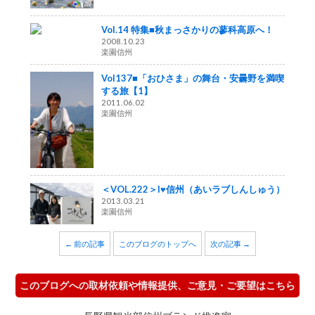
Vol.14 特集■秋まっさかりの蓼科高原へ！
2008.10.23
楽園信州
Vol137■「おひさま」の舞台・安曇野を満喫
する旅【1】
2011.06.02
楽園信州
＜VOL.222＞I♥信州（あいラブしんしゅう）
2013.03.21
楽園信州
← 前の記事
このブログのトップへ
次の記事 →
このブログへの取材依頼や情報提供、ご意見・ご要望はこちら