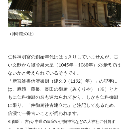
（神明造の社）
仁科神明宮の創始年代ははっきりしていませんが、古
い文献から後冷泉天皇（1045年－1068年）の御代では
ないかと考えられているそうです。
「新宮雑書信濃御厨（建久3（1192）年）」の記事に
は、麻績、藤長、長田の御厨（みくりや）（※）とと
もに仁科御厨の名も連ねられており、しかも仁科御厨
に限り、「件御厨往古建立地」と注記してあるため、
信濃で一番古いことが伺われます。
※御厨： 古代･中世の皇室や伊勢神宮などの大神社に付属す