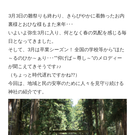
3月3日の雛祭りも終わり、きらびやかに着飾ったお内
裏様とおひな様もまた来年･･･
いよいよ弥生3月に入り、何となく春の気配を感じる毎
日となってきました。
そして、3月は卒業シーズン！ 全国の学校等から“ほた
～るのひか～ぁり･･･”“仰げば～尊し～”のメロディー
が聞こえてきそうです♪♪
（ちょっと時代遅れですかね??）
今回は、地域と民の安寧のために人々を見守り続ける
神社の紹介です。