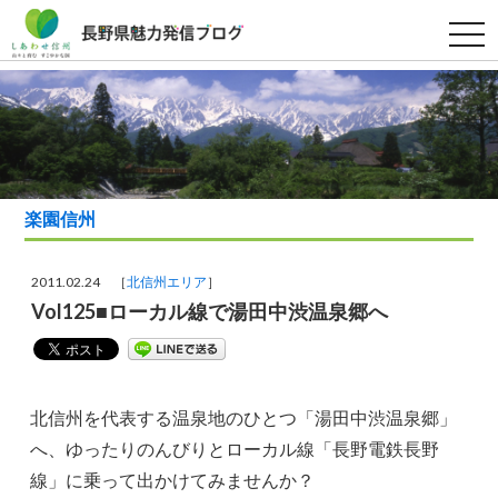
t
o
g
g
l
e
n
a
v
i
g
a
楽園信州
t
i
o
n
2011.02.24 ［
北信州エリア
］
Vol125■ローカル線で湯田中渋温泉郷へ
北信州を代表する温泉地のひとつ「湯田中渋温泉郷」
へ、ゆったりのんびりとローカル線「長野電鉄長野
線」に乗って出かけてみませんか？