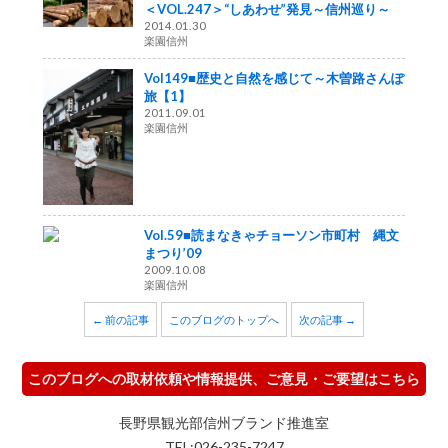
＜VOL.247＞“しあわせ”発見～信州巡り～
2014.01.30
楽園信州
Vol149■歴史と自然を感じて～木曽路さんぽ
旅【1】
2011.09.01
楽園信州
Vol.59■読まなきゃチョーソン市町村 縄文
まつり’09
2009.10.08
楽園信州
← 前の記事
このブログのトップへ
次の記事 →
このブログへの取材依頼や情報提供、ご意見・ご要望はこちら
長野県観光部信州ブランド推進室
TEL:026-235-7247