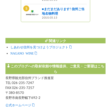
の面影残す宿
■まだまだあります! 信州ご当
散策
地名物料理
2010.05.13
関連リンク
しあわせ信州を見つけようプロジェクト
NAGANO WINE
このブログへの取材依頼や情報提供、ご意見・ご要望はこち
ら
長野県観光部信州ブランド推進室
TEL 026-235-7247
FAX 026-235-7257
〒380-8570
長野市南長野幅下692-2
公式ホームページ