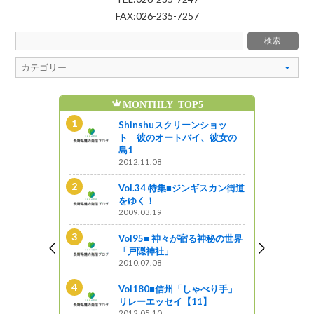
FAX:026-235-7257
MONTHLY TOP5
魅
ンギスカン街道
Shinshuスクリーンショッ
ト 彼のオートバイ、彼女の
島1
2012.11.08
新B級ご当地
Vol.34 特集■ジンギスカン街道
をゆく！
2009.03.19
る神秘の世界
Vol95■ 神々が宿る神秘の世界
「戸隠神社」
2010.07.08
ンショッ
イ、彼女の
Vol180■信州「しゃべり手」
リレーエッセイ【11】
2012.05.10