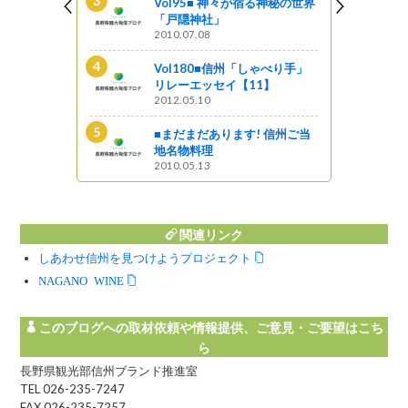
Vol95■ 神々が宿る神秘の世界
「戸隠神社」
2010.07.08
ンショッ
イ、彼女の
Vol180■信州「しゃべり手」
リレーエッセイ【11】
2012.05.10
の面影残す宿
■まだまだあります! 信州ご当
散策
地名物料理
2010.05.13
関連リンク
しあわせ信州を見つけようプロジェクト
NAGANO WINE
このブログへの取材依頼や情報提供、ご意見・ご要望はこち
ら
長野県観光部信州ブランド推進室
TEL 026-235-7247
FAX 026-235-7257