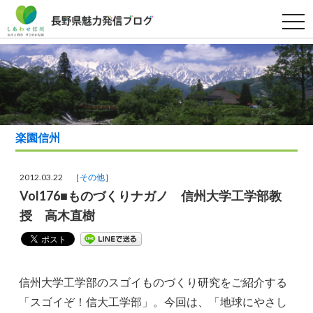
t
o
g
g
l
e
n
a
v
i
g
a
楽園信州
t
i
o
n
2012.03.22 ［
その他
］
Vol176■ものづくりナガノ 信州大学工学部教
授 高木直樹
信州大学工学部のスゴイものづくり研究をご紹介する
「スゴイぞ！信大工学部」。今回は、「地球にやさし