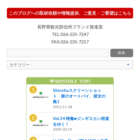
このブログへの取材依頼や情報提供、ご意見・ご要望はこちら
長野県観光部信州ブランド推進室
TEL:026-235-7247
FAX:026-235-7257
MONTHLY TOP5
魅
ンギスカン街道
Shinshuスクリーンショッ
ト 彼のオートバイ、彼女の
島1
2012.11.08
新B級ご当地
Vol.34 特集■ジンギスカン街道
をゆく！
2009.03.19
る神秘の世界