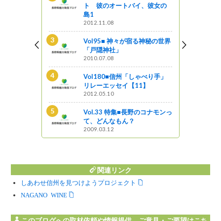
新B級ご当地
ト 彼のオートバイ、彼女の
島1
2012.11.08
ンギスカン街道
Vol95■ 神々が宿る神秘の世界
「戸隠神社」
2010.07.08
る神秘の世界
Vol180■信州「しゃべり手」
リレーエッセイ【11】
2012.05.10
とく信州 長
Vol.33 特集■長野のコナモンっ
ップ
て、どんなもん？
2009.03.12
関連リンク
しあわせ信州を見つけようプロジェクト
NAGANO WINE
このブログへの取材依頼や情報提供、ご意見・ご要望はこち