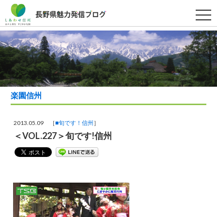
t
o
g
g
l
e
n
a
v
i
g
a
楽園信州
t
i
o
n
2013.05.09 ［
■旬です！信州
］
＜VOL.227＞旬です!信州