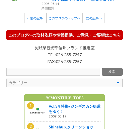
2008.08.14
楽園信州
← 前の記事
このブログのトップへ
次の記事 →
このブログへの取材依頼や情報提供、ご意見・ご要望はこちら
長野県観光部信州ブランド推進室
TEL:026-235-7247
FAX:026-235-7257
MONTHLY TOP5
魅
ンショッ
Vol.34 特集■ジンギスカン街道
イ、彼女の
をゆく！
2009.03.19
Shinshuスクリーンショッ