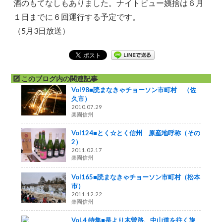
酒のもてなしもありました。ナイトビュー姨捨は６月
１日までに６回運行する予定です。
（5月3日放送）
このブログ内の関連記事
Vol98■読まなきゃチョーソン市町村 （佐
久市）
2010.07.29
楽園信州
Vol124■とく☆とく信州 原産地呼称（その
2）
2011.02.17
楽園信州
Vol165■読まなきゃチョーソン市町村（松本
市）
2011.12.22
楽園信州
Vol.4 特集■是より木曽路、中山道を往く旅