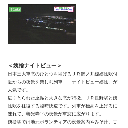
＜姨捨ナイトビュー＞
日本三大車窓のひとつを掲げるＪＲ篠ノ井線姨捨駅付
近からの夜景を楽しむ列車 「ナイトビュー姨捨」が
人気です。
広くとられた座席と大きな窓が特徴。ＪＲ長野駅と姨
捨駅を往復する臨時快速です。列車が標高を上げるに
連れて、善光寺平の夜景が車窓に広がります。
姨捨駅では地元ボランティアの夜景案内やみそ汁、甘