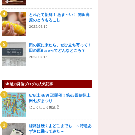
とれたて新鮮！ あま～い！ 開田高
原のとうもろこし
2025.08.15
田の原に来たら、ぜひ立ち寄って！
田の原Baseってどんなところ？
2026.07.16
魅力発信ブログの人気記事
8/8(土)8/9(日)開催！第65回信州上
田七夕まつり
じょうしょう気流
線路は続くよどこまでも ～特急あ
ずさに乗ってみた～