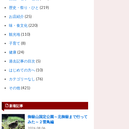
歴史・祭り・ひと
(219)
お店紹介
(25)
味・食文化
(220)
観光地
(110)
子育て
(8)
健康
(24)
過去記事の目次
(5)
はじめての方へ
(10)
カテゴリーなし
(76)
その他
(421)
新着記事
御嶽山国定公園～北御嶽まで行って
みた～２雷鳥編
2026.08.06