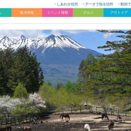
しあわせ信州
データで知る信州
動画で
人
観光情報
イベント情報
グルメ
アウトドア