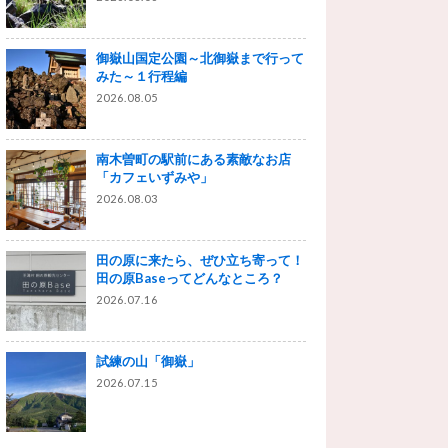
御嶽山国定公園～北御嶽まで行って
みた～１行程編
2026.08.05
南木曽町の駅前にある素敵なお店
「カフェいずみや」
2026.08.03
田の原に来たら、ぜひ立ち寄って！
田の原Baseってどんなところ？
2026.07.16
試練の山「御嶽」
2026.07.15