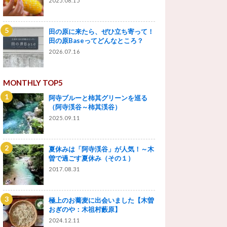
2025.08.15
田の原に来たら、ぜひ立ち寄って！
田の原Baseってどんなところ？
2026.07.16
MONTHLY TOP5
阿寺ブルーと柿其グリーンを巡る
（阿寺渓谷～柿其渓谷）
2025.09.11
夏休みは「阿寺渓谷」が人気！～木
曽で過ごす夏休み（その１）
2017.08.31
極上のお蕎麦に出会いました【木曽
おぎのや：木祖村藪原】
2024.12.11