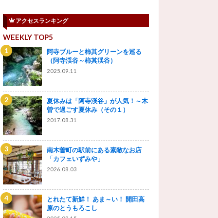
アクセスランキング
WEEKLY TOP5
阿寺ブルーと柿其グリーンを巡る
（阿寺渓谷～柿其渓谷）
2025.09.11
夏休みは「阿寺渓谷」が人気！～木
曽で過ごす夏休み（その１）
2017.08.31
南木曽町の駅前にある素敵なお店
「カフェいずみや」
2026.08.03
とれたて新鮮！ あま～い！ 開田高
原のとうもろこし