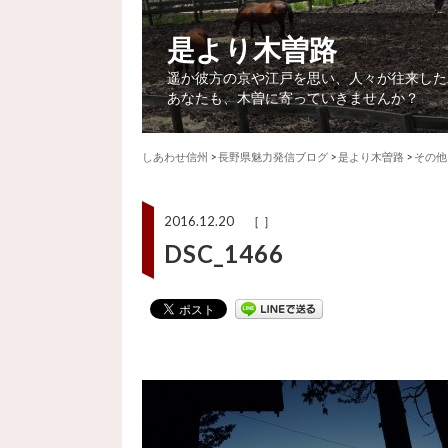
是より木曽路
遥か彼方の京や江戸を思い、人々が往来した
あなたも、木曽に寄っていきませんか？
しあわせ信州
>
長野県魅力発信ブログ
>
是より木曽路
>
その他
2016.12.20 ［ ］
DSC_1466