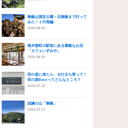
御嶽山国定公園～北御嶽まで行って
みた～１行程編
2026.08.05
南木曽町の駅前にある素敵なお店
「カフェいずみや」
2026.08.03
田の原に来たら、ぜひ立ち寄って！
田の原Baseってどんなところ？
2026.07.16
試練の山「御嶽」
2026.07.15