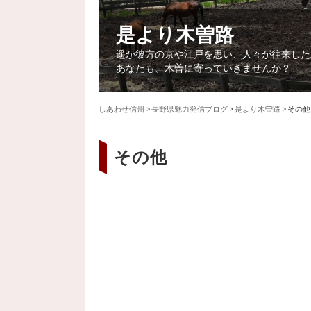
是より木曽路
遥か彼方の京や江戸を思い、人々が往来した
あなたも、木曽に寄っていきませんか？
しあわせ信州
>
長野県魅力発信ブログ
>
是より木曽路
>
その他
その他