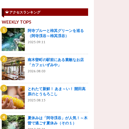
アクセスランキング
WEEKLY TOP5
阿寺ブルーと柿其グリーンを巡る
（阿寺渓谷～柿其渓谷）
2025.09.11
南木曽町の駅前にある素敵なお店
「カフェいずみや」
2026.08.03
とれたて新鮮！ あま～い！ 開田高
原のとうもろこし
2025.08.15
夏休みは「阿寺渓谷」が人気！～木
曽で過ごす夏休み（その１）