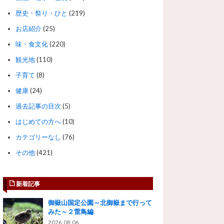
歴史・祭り・ひと
(219)
お店紹介
(25)
味・食文化
(220)
観光地
(110)
子育て
(8)
健康
(24)
過去記事の目次
(5)
はじめての方へ
(10)
カテゴリーなし
(76)
その他
(421)
新着記事
御嶽山国定公園～北御嶽まで行って
みた～２雷鳥編
2026.08.06