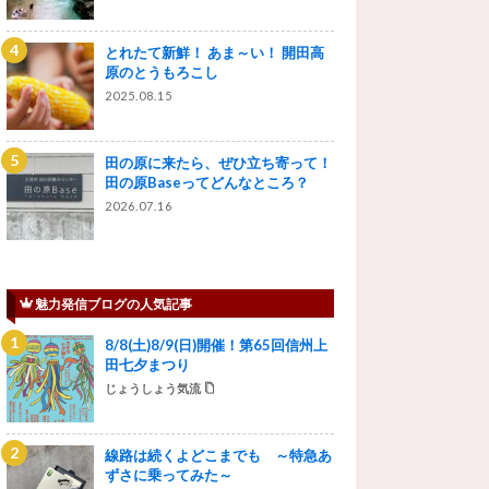
とれたて新鮮！ あま～い！ 開田高
原のとうもろこし
2025.08.15
田の原に来たら、ぜひ立ち寄って！
田の原Baseってどんなところ？
2026.07.16
魅力発信ブログの人気記事
8/8(土)8/9(日)開催！第65回信州上
田七夕まつり
じょうしょう気流
線路は続くよどこまでも ～特急あ
ずさに乗ってみた～