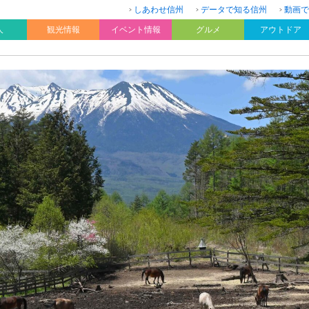
しあわせ信州
データで知る信州
動画で
人
観光情報
イベント情報
グルメ
アウトドア