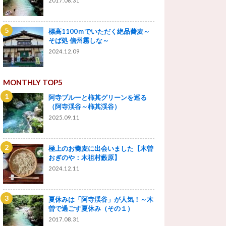
2017.08.31
標高1100ｍでいただく絶品蕎麦～
そば処 信州霧しな～
2024.12.09
MONTHLY TOP5
阿寺ブルーと柿其グリーンを巡る
（阿寺渓谷～柿其渓谷）
2025.09.11
極上のお蕎麦に出会いました【木曽
おぎのや：木祖村藪原】
2024.12.11
夏休みは「阿寺渓谷」が人気！～木
曽で過ごす夏休み（その１）
2017.08.31