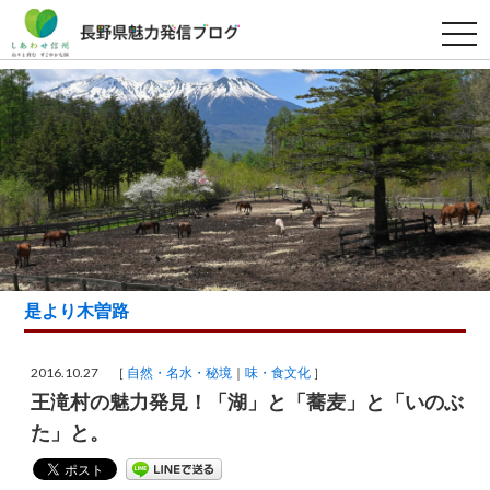
t
o
g
g
l
e
n
a
v
i
g
a
t
i
o
n
是より木曽路
2016.10.27 ［
自然・名水・秘境
味・食文化
］
王滝村の魅力発見！「湖」と「蕎麦」と「いのぶ
た」と。