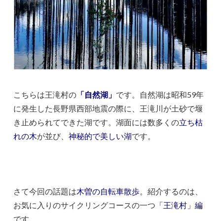
こちらは王滝村の
「自然湖」
です。自然湖は昭和59年
に発生した長野県西部地震の際に、王滝川が土砂で堰
き止められてできた湖です。湖面には数多くの
立ち枯
れの木
が並び、
神秘的で美しい湖
です。
さて今回の話題は
木曽の自転車散歩
。紹介するのは、
お気に入りのサイクリングコースの一つ
「王滝村」編
です。