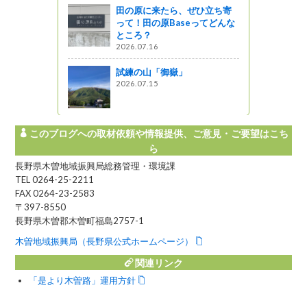
田の原に来たら、ぜひ立ち寄
って！田の原Baseってどんな
ところ？
見！エジプ
2026.07.16
！！
試練の山「御嶽」
2026.07.15
このブログへの取材依頼や情報提供、ご意見・ご要望はこち
ら
長野県木曽地域振興局総務管理・環境課
TEL 0264-25-2211
FAX 0264-23-2583
〒397-8550
長野県木曽郡木曽町福島2757-1
木曽地域振興局（長野県公式ホームページ）
関連リンク
「是より木曽路」運用方針