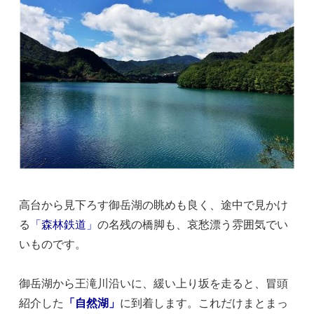
高台から見下ろす御岳湖の眺めも良く、途中で見かけ
る
「森林鉄道」
の名残の橋脚も、哀愁漂う雰囲気でい
いものです。
御岳湖から王滝川沿いに、緩い上り坂を走ると、冒頭
紹介した
「自然湖」
に到着します。これだけまとまっ