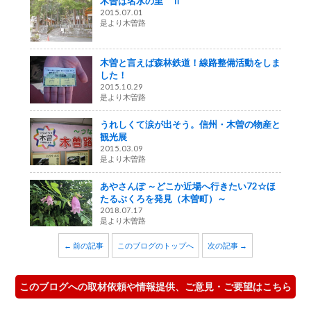
木曽は名水の里 Ⅱ
2015.07.01
是より木曽路
木曽と言えば森林鉄道！線路整備活動をしま
した！
2015.10.29
是より木曽路
うれしくて涙が出そう。信州・木曽の物産と
観光展
2015.03.09
是より木曽路
あやさんぽ ～どこか近場へ行きたい72☆ほ
たるぶくろを発見（木曽町）～
2018.07.17
是より木曽路
← 前の記事
このブログのトップへ
次の記事 →
このブログへの取材依頼や情報提供、ご意見・ご要望はこちら