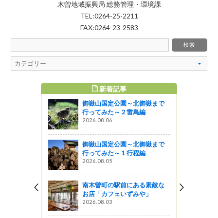
木曽地域振興局 総務管理・環境課
TEL:0264-25-2211
FAX:0264-23-2583
新着記事
すめ記事
御嶽山国定公園～北御嶽まで
食べてみよ
行ってみた～２雷鳥編
2「信州蕎麦
2026.08.06
)
御嶽山国定公園～北御嶽まで
行ってみた～１行程編
蛍」で絶品
2026.08.05
ました！
南木曽町の駅前にある素敵な
お店「カフェいずみや」
？（その2
2026.08.03
跡をたどる～