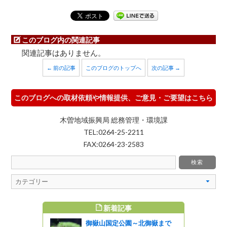
このブログ内の関連記事
関連記事はありません。
← 前の記事
このブログのトップへ
次の記事 →
このブログへの取材依頼や情報提供、ご意見・ご要望はこちら
木曽地域振興局 総務管理・環境課
TEL:0264-25-2211
FAX:0264-23-2583
新着記事
め記事
御嶽山国定公園～北御嶽まで
阿