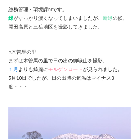
総務管理・環境課Nです。
緑
がすっかり濃くなってしまいましたが、
新緑
の候、
開田高原と三岳地区を撮影してきました。
○木曽馬の里
まずは木曽馬の里で日の出の御嶽山を撮影。
１月
よりも綺麗に
モルゲンロート
が見られました。
5月10日でしたが、日の出時の気温はマイナス3
度・・・