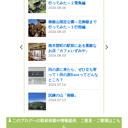
行ってみた～２雷鳥編
巡
2026.08.06
20
御嶽山国定公園～北御嶽まで
夏
行ってみた～１行程編
気
2026.08.05
（
20
南木曽町の駅前にある素敵な
と
お店「カフェいずみや」
田
2026.08.03
20
田の原に来たら、ぜひ立ち寄
柿
って！田の原Baseってどんな
20
ところ？
2026.07.16
試練の山「御嶽」
極
2026.07.15
【
原
20
このブログへの取材依頼や情報提供、ご意見・ご要望はこち
ら