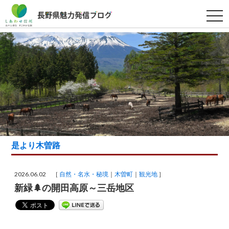
t
o
g
g
l
e
n
a
v
i
g
a
t
i
o
n
是より木曽路
2026.06.02 ［
自然・名水・秘境
木曽町
観光地
］
新緑🌲の開田高原～三岳地区