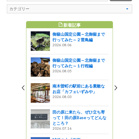
新着記事
すめ記事
御嶽山国定公園～北御嶽まで
に伴う県の
行ってみた～２雷鳥編
」について
2026.08.06
した（木曽
御嶽山国定公園～北御嶽まで
行ってみた～１行程編
2026.08.05
南木曽町の駅前にある素敵な
お店「カフェいずみや」
2026.08.03
田の原に来たら、ぜひ立ち寄
って！田の原Baseってどんな
ところ？
2026.07.16