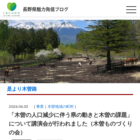
t
o
g
g
l
e
n
a
v
i
g
a
t
i
o
n
是より木曽路
2026.06.03 ［
事業
木曽地域の町村
］
「木曽の人口減少に伴う県の動きと木曽の課題」
について講演会が行われました（木曽ものづくり
の会）