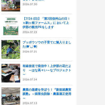
2026.07.30
【7/26 (日)】「第3回信州山の日ｉ
ｎ駒ヶ根ファームス」に おいて上
伊那の観光PRをします
2026.07.23
ブッポウソウの子育てに魅入りまし
た(❁´◡`❁)
2026.07.21
有線放送で発信中！上伊那の花だよ
り ～はな高々い～なプロジェクト
～
2026.07.14
農業の基礎を学ぼう！『新規就農実
践塾』～病害虫防除・農薬適正使用
～
2026.07.13