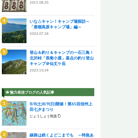
2015.08.05
いな△キャン！キャンプ場探訪～
「鹿嶺高原キャンプ場」編～
2023.07.24
登山＆釣り＆キャンプの一石三鳥！
北沢峠「長衛小屋」基点の釣り登山
キャンプ＠仙丈ケ岳
2023.10.24
魅力発信ブログの人気記事
8/8(土)8/9(日)開催！第65回信州上
田七夕まつり
じょうしょう気流
線路は続くよどこまでも ～特急あ