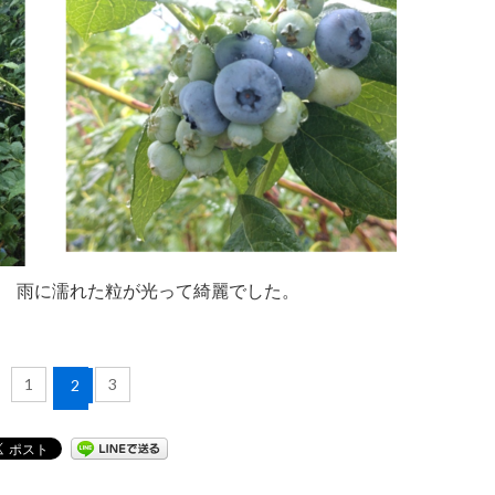
 雨に濡れた粒が光って綺麗でした。
1
3
2