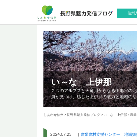
信州
い～な 上伊那
２つのアルプスと天竜川からなる伊那谷の北
員が見つけ、感じた上伊那の魅力と地域の活
しあわせ信州
>
長野県魅力発信ブログ
>
い～な 上伊那
>
農業
2024.07.23 ［
農業農村支援センター
地域振