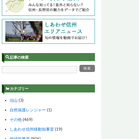
記事の検索
カテゴリー
治山
(3)
自然保護レンジャー
(1)
その他
(469)
しあわせ信州移動知事室
(19)
地域振興局
(906)