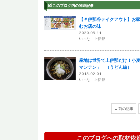
このブログ内の関連記事
【＃伊那谷テイクアウト】お
むお店の味
2020.05.11
い～な 上伊那
産地は世界で上伊那だけ！小
マンテン」 （うどん編）
2013.02.01
い～な 上伊那
← 前の記事
このブログへの取材依