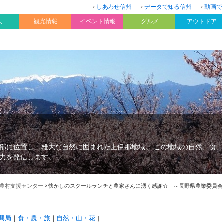
しあわせ信州
データで知る信州
動画で
人
観光情報
イベント情報
グルメ
アウトドア
部に位置し、雄大な自然に囲まれた上伊那地域。 この地域の自然、食
力を発信します。
農村支援センター
>
懐かしのスクールランチと農家さんに湧く感謝☆ ～長野県農業委員会女
興局
食・農・旅
自然・山・花
］