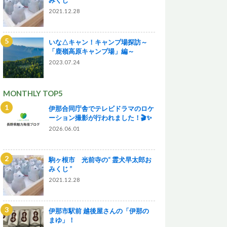
2021.12.28
いな△キャン！キャンプ場探訪～
「鹿嶺高原キャンプ場」編～
2023.07.24
MONTHLY TOP5
伊那合同庁舎でテレビドラマのロケ
ーション撮影が行われました！🎬✨
2026.06.01
駒ヶ根市 光前寺の“ 霊犬早太郎お
みくじ ”
2021.12.28
伊那市駅前 越後屋さんの「伊那の
まゆ」！