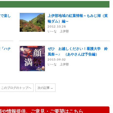
家で楽し
上伊那地域の紅葉情報～もみじ湖（箕
輪ダム）編～
2012.10.28
い～な 上伊那
麦「ハナ
ぜひ お越しください！看護大学 鈴
風祭～♪ （あやさんぽ予告編）
2015.09.02
い～な 上伊那
このブログのトップへ
次の記事 →
頼や情報提供、ご意見・ご要望はこちら