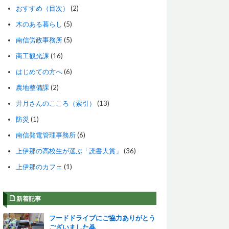
おすすめ（目次）
(2)
木のある暮らし
(5)
南信労政事務所
(5)
商工観光課
(16)
はじめての方へ
(6)
農地整備課
(2)
井月さんのこころ（索引）
(13)
防災
(1)
南信発電管理事務所
(6)
上伊那の高校生が選ぶ「読書大賞」
(36)
上伊那のカフェ
(1)
新着記事
フードドライブにご協力ありがとう
ございました🙇