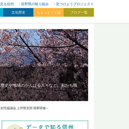
見る信州
長野県の取り組み
見つけようプロジェクト
文化歴史
ちょっとイイ話
ブログ一覧
、歴史や地域のがんばる人々など、私たち職
性協議会 上伊那支部 視察研修～