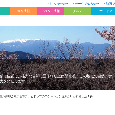
しあわせ信州
データで知る信州
動画で
人
観光情報
イベント情報
グルメ
アウトドア
部に位置し、雄大な自然に囲まれた上伊那地域。 この地域の自然、食
力を発信します。
他
>
伊那合同庁舎でテレビドラマのロケーション撮影が行われました！🎬✨