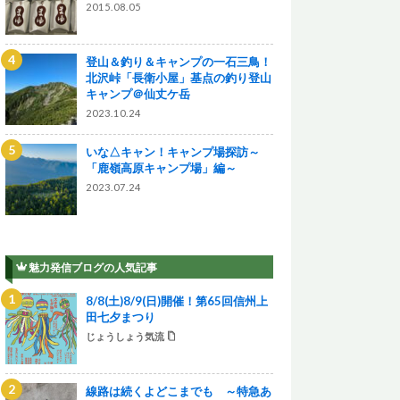
2015.08.05
登山＆釣り＆キャンプの一石三鳥！
北沢峠「長衛小屋」基点の釣り登山
キャンプ＠仙丈ケ岳
2023.10.24
いな△キャン！キャンプ場探訪～
「鹿嶺高原キャンプ場」編～
2023.07.24
魅力発信ブログの人気記事
8/8(土)8/9(日)開催！第65回信州上
田七夕まつり
じょうしょう気流
線路は続くよどこまでも ～特急あ