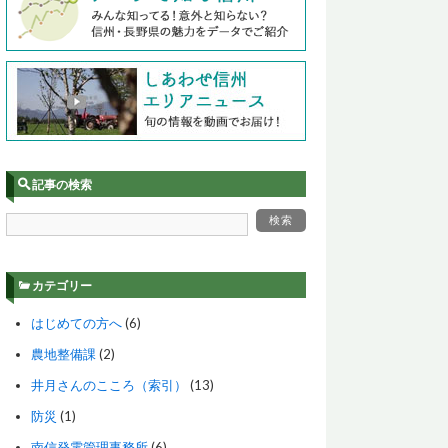
記事の検索
カテゴリー
はじめての方へ
(6)
農地整備課
(2)
井月さんのこころ（索引）
(13)
防災
(1)
南信発電管理事務所
(6)