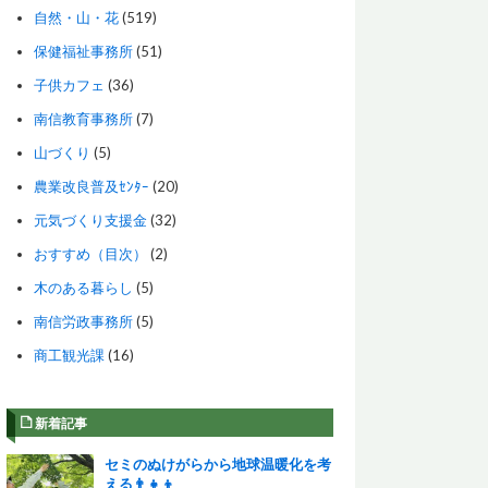
自然・山・花
(519)
保健福祉事務所
(51)
子供カフェ
(36)
南信教育事務所
(7)
山づくり
(5)
農業改良普及ｾﾝﾀｰ
(20)
元気づくり支援金
(32)
おすすめ（目次）
(2)
木のある暮らし
(5)
南信労政事務所
(5)
商工観光課
(16)
新着記事
セミのぬけがらから地球温暖化を考
える👨‍👧‍👦