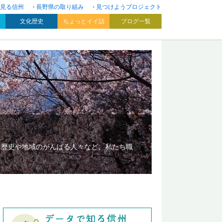
見る信州
長野県の取り組み
見つけようプロジェクト
文化歴史
ちょっとイイ話
ブログ一覧
、歴史や地域のがんばる人々など、私たち職