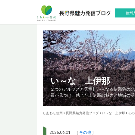
信州
い～な 上伊那
２つのアルプスと天竜川からなる伊那谷の北
員が見つけ、感じた上伊那の魅力と地域の活
しあわせ信州
>
長野県魅力発信ブログ
>
い～な 上伊那
>
その
2026.06.01 ［
その他
］