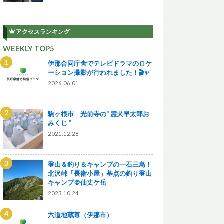
アクセスランキング
WEEKLY TOP5
伊那合同庁舎でテレビドラマのロケ
ーション撮影が行われました！🎬✨
2026.06.01
駒ヶ根市 光前寺の“ 霊犬早太郎お
みくじ ”
2021.12.28
登山＆釣り＆キャンプの一石三鳥！
北沢峠「長衛小屋」基点の釣り登山
キャンプ＠仙丈ケ岳
2023.10.24
六道地蔵尊（伊那市）