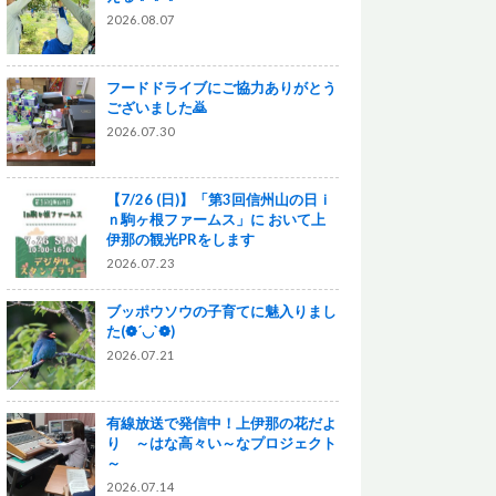
2026.08.07
フードドライブにご協力ありがとう
ございました🙇
2026.07.30
【7/26 (日)】「第3回信州山の日ｉ
ｎ駒ヶ根ファームス」に おいて上
伊那の観光PRをします
2026.07.23
ブッポウソウの子育てに魅入りまし
た(❁´◡`❁)
2026.07.21
有線放送で発信中！上伊那の花だよ
り ～はな高々い～なプロジェクト
～
2026.07.14