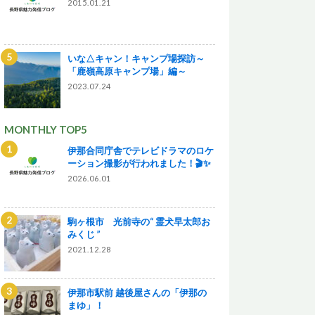
2015.01.21
いな△キャン！キャンプ場探訪～
「鹿嶺高原キャンプ場」編～
2023.07.24
MONTHLY TOP5
伊那合同庁舎でテレビドラマのロケ
ーション撮影が行われました！🎬✨
2026.06.01
駒ヶ根市 光前寺の“ 霊犬早太郎お
みくじ ”
2021.12.28
伊那市駅前 越後屋さんの「伊那の
まゆ」！