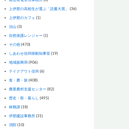
上伊那の高校生が選ぶ「読書大賞」
(36)
上伊那のカフェ
(1)
治山
(3)
自然保護レンジャー
(1)
その他
(470)
しあわせ信州移動知事室
(19)
地域振興局
(906)
テイクアウト信州
(6)
食・農・旅
(408)
農業農村支援センター
(82)
歴史・祭・暮らし
(495)
林務課
(18)
伊那建設事務所
(31)
消防
(10)