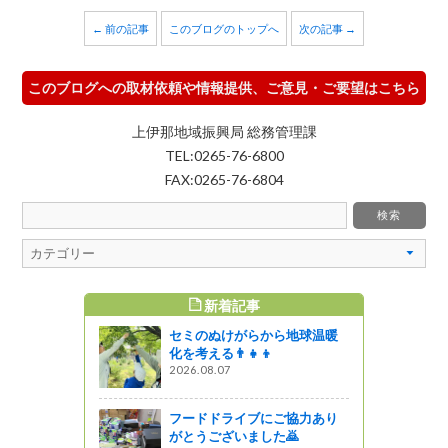
← 前の記事
このブログのトップへ
次の記事 →
このブログへの取材依頼や情報提供、ご意見・ご要望はこちら
上伊那地域振興局 総務管理課
TEL:0265-76-6800
FAX:0265-76-6804
新着記事
すめ記事
セミのぬけがらから地球温暖
を巡る飯田
化を考える👨‍👧‍👦
2026.08.07
フードドライブにご協力あり
のベビール
がとうございました🙇