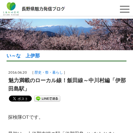
t
o
g
g
l
e
n
a
v
i
g
い～な 上伊那
a
t
i
o
2016.06.20 ［
歴史・祭・暮らし
］
n
魅力満載のローカル線！飯田線～中川村編「伊那
田島駅」
探検隊OTです。