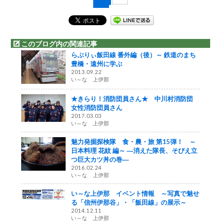
このブログ内の関連記事
らぶりぃ飯田線 番外編（後）～ 鉄道のまち
豊橋・遠州に学ぶ
2013.09.22
い～な 上伊那
★きらり！消防団員さん★ 中川村消防団
女性消防団員さん
2017.03.03
い～な 上伊那
魅力発掘探検隊 食・農・旅 第15弾！ ～
日本料理 花紋 編～ ―消えた隊長、そびえ立
つ巨大カツ丼の巻―
2016.02.24
い～な 上伊那
い～な上伊那 イベント情報 ～写真で魅せ
る「信州伊那谷」・「飯田線」の展示～
2014.12.11
い～な 上伊那