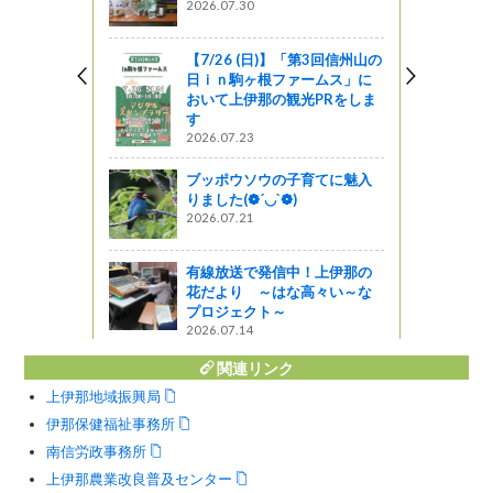
2026.07.30
ットワーク
【7/26 (日)】「第3回信州山の
を伝えるた
日ｉｎ駒ヶ根ファームス」に
開催しまし
おいて上伊那の観光PRをしま
す
2026.07.23
う
ブッポウソウの子育てに魅入
魅力向上・
りました(❁´◡`❁)
2026.07.21
っと通信～
有線放送で発信中！上伊那の
花だより ～はな高々い～な
プロジェクト～
2026.07.14
関連リンク
上伊那地域振興局
伊那保健福祉事務所
南信労政事務所
上伊那農業改良普及センター