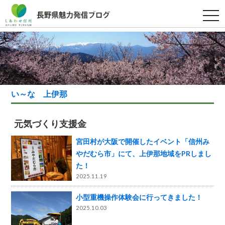
t
o
g
g
l
e
n
a
v
i
g
い～な 上伊那
a
t
i
o
元気づくり支援金
n
宮田村が大阪で開催したイベント「信州み
やだむら市」にて、上伊那地域をPRしまし
た！
2025.11.19
小型重機操作体験会に行ってきました！
2025.10.03