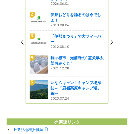
2026.06.01
第3回信州山の
伊那おどりを踊るのは今でし
ームス」に
ょ！
PRをしま
2013.08.06
「伊那まつり」で大フィーバ
ー
育てに魅入
2012.08.10
駒ヶ根市 光前寺の“ 霊犬早太
郎おみくじ ”
2021.12.28
！上伊那の
高々い～な
いな△キャン！キャンプ場探
訪～「鹿嶺高原キャンプ場」
編～
う！『新規
2023.07.24
害虫防除・
関連リンク
上伊那地域振興局