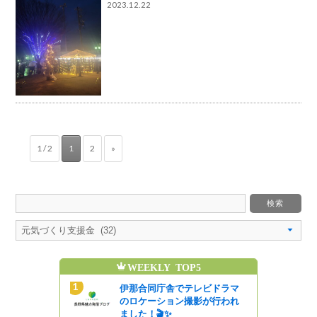
2023.12.22
1 / 2
1
2
»
WEEKLY TOP5
ご協力あり
伊那合同庁舎でテレビドラマ
🙇
のロケーション撮影が行われ
ました！🎬✨