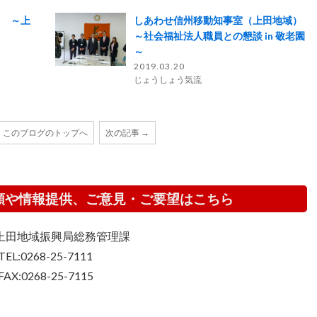
。 ～上
しあわせ信州移動知事室（上田地域）
～社会福祉法人職員との懇談 in 敬老園
～
2019.03.20
じょうしょう気流
このブログのトップへ
次の記事 →
頼や情報提供、ご意見・ご要望はこちら
上田地域振興局総務管理課
TEL:0268-25-7111
FAX:0268-25-7115