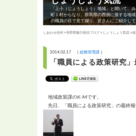
「上小（じょうしょう）地域」と聞いて、み
町１村からなり、群馬県の西側に接する地域
の職員の目で見て綴り、皆さんにご紹介して
しあわせ信州
>
長野県魅力発信ブログ
>
じょうしょう気流
>
総
2014.02.17 ［
総務管理課
］
「職員による政策研究」
地域政策課のK-Mです。
先日、「職員による政策研究」の最終報