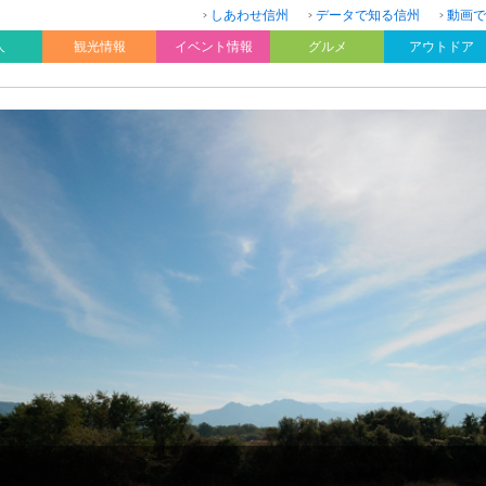
しあわせ信州
データで知る信州
動画で
人
観光情報
イベント情報
グルメ
アウトドア