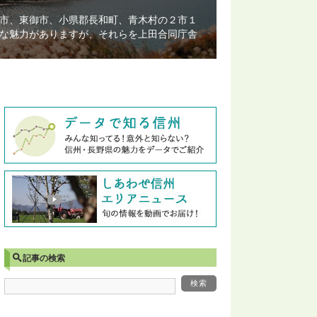
市、東御市、小県郡長和町、青木村の２市１
な魅力がありますが、それらを上田合同庁舎
記事の検索