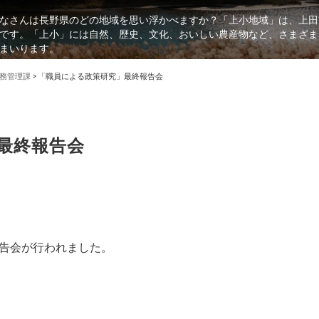
なさんは長野県のどの地域を思い浮かべますか？「上小地域」は、上田
です。「上小」には自然、歴史、文化、おいしい農産物など、さまざま
まいります。
務管理課
>
「職員による政策研究」最終報告会
最終報告会
告会が行われました。