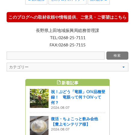
このブログへの取材依頼や情報提供、ご意見・ご要望はこちら
長野県上田地域振興局総務管理課
TEL:0268-25-7111
FAX:0268-25-7115
新着記事
すめ記事
祝！ぶどう「竜眼」OIV品種登
マーケッ
録！ 竜眼って何？OIVって
何？
2026.08.07
復活・ちょこっと飲み会他
ーが旬をむ
【豊上モンテリア様】
2026.08.07