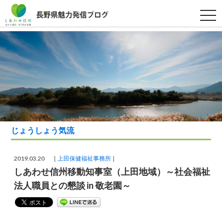
t
o
g
g
l
e
n
a
v
i
g
a
t
i
o
n
じょうしょう気流
2019.03.20 ［
上田保健福祉事務所
］
しあわせ信州移動知事室（上田地域）～社会福祉
法人職員との懇談 in 敬老園～