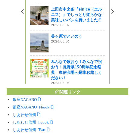
上田市中之条『elnice（エル
化を進めよ
ニス）』でしっとり柔らかな
始まりまし
美味しいパンを買いました🍞
2026.08.07
美ヶ原でととのう
2026.08.06
く信州 コン
力をPR
みんなで歌おう！みんなで祝
おう！長野県150周年記念祭
典 東信会場へ是非お越しく
ださい！
2026.08.06
関連リンク
銀座NAGANO
銀座NAGANO Facebook
しあわせ信州
しあわせ信州 Facebook
しあわせ信州 Twitter