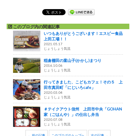
このブログ内の関連記事
いつもありがとうございます！エスビー食品
上田工場！！
2021.05.17
じょうしょう気流
稲倉棚田の案山子(かかし)まつり
2016.10.06
じょうしょう気流
行ってきました、こどもカフェ！その５ 上
田市真田町「にじいろcafe」
2020.03.04
じょうしょう気流
＃テイクアウト信州 上田市中央「GOHAN
家（ごはんや）」の仕出し弁当
2020.07.08
じょうしょう気流
← 前の記事
このブログのトップへ
次の記事 →