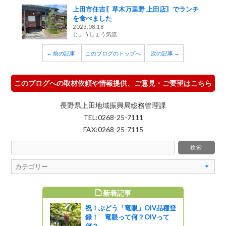
上田市住吉〖草木万里野 上田店〗でランチ
を食べました
2023.08.18
じょうしょう気流
← 前の記事
このブログのトップへ
次の記事 →
このブログへの取材依頼や情報提供、ご意見・ご要望はこちら
長野県上田地域振興局総務管理課
TEL:0268-25-7111
FAX:0268-25-7115
新着記事
すめ記事
祝！ぶどう「竜眼」OIV品種登
れる高品質
録！ 竜眼って何？OIVって
 十一屋」
何？