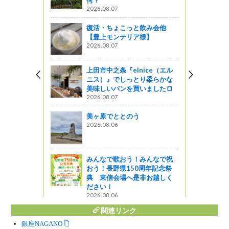
2026.08.07
復活・ちょこっと飲み会他
【豊上モンテリア様】
kitchen
2026.08.07
う
上田市中之条『elnice（エル
ニス）』でしっとり柔らかな
、飯田市で
美味しいパンを買いました🍞
グとタウン
2026.08.07
われました
美ヶ原でととのう
2026.08.06
ルシーラン
みんなで歌おう！みんなで祝
おう！長野県150周年記念祭
典 東信会場へ是非お越しく
ださい！
2026.08.06
関連リンク
銀座NAGANO