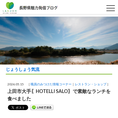
t
o
g
g
l
e
n
a
v
i
g
a
t
i
o
n
じょうしょう気流
2026.05.15 ［
職員のみつけた情報コーナー
レストラン・ショップ
］
上田市大手〖HOTELLI SALO〗で素敵なランチを
食べました