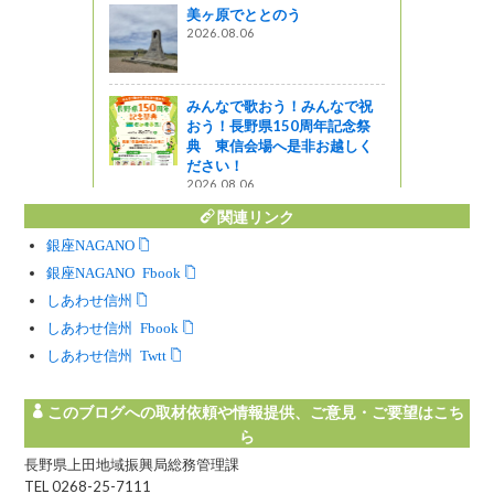
美ヶ原でととのう
一NO・レ
2026.08.06
～環境にやさ
ルへの第一
みんなで歌おう！みんなで祝
おう！長野県150周年記念祭
典 東信会場へ是非お越しく
ださい！
2026.08.06
関連リンク
銀座NAGANO
銀座NAGANO Facebook
しあわせ信州
しあわせ信州 Facebook
しあわせ信州 Twitter
このブログへの取材依頼や情報提供、ご意見・ご要望はこち
ら
長野県上田地域振興局総務管理課
TEL 0268-25-7111