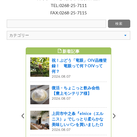
TEL:0268-25-7111
FAX:0268-25-7115
新着記事
すめ記事
祝！ぶどう「竜眼」OIV品種登
ナリー第３
録！ 竜眼って何？OIVって
売されまし
何？
に乾杯！
2026.08.07
がの
復活・ちょこっと飲み会他
【豊上モンテリア様】
りご案内】
2026.08.07
らせ
しょ！！
上田市中之条『elnice（エル
ニス）』でしっとり柔らかな
はいかが？
美味しいパンを買いました🍞
2026.08.07