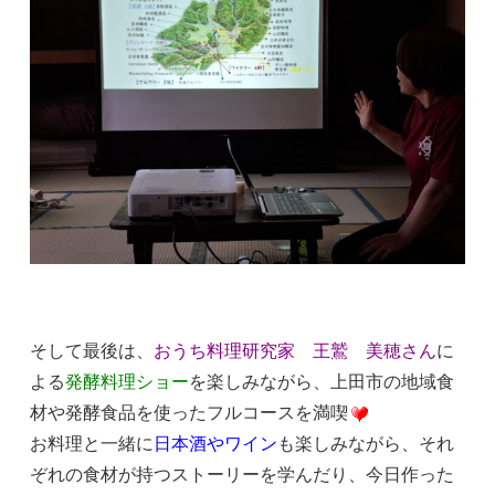
そして最後は、
おうち料理研究家 王鷲 美穂さん
に
よる
発酵料理ショー
を楽しみながら、上田市の地域食
材や発酵食品を使ったフルコースを満喫
お料理と一緒に
日本酒やワイン
も楽しみながら、それ
ぞれの食材が持つストーリーを学んだり、今日作った