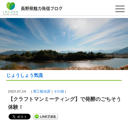
t
o
g
g
l
e
n
a
v
i
g
a
t
i
o
n
じょうしょう気流
2025.07.24 ［
商工観光課
その他
］
【クラフトマンミーティング】で発酵のごちそう
体験！