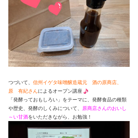
つづいて、
信州イゲタ味噌醸造蔵元 酒の原商店、
原 有紀さん
によるオープン講座
「発酵っておもしろい」をテーマに、発酵食品の種類
や歴史、発酵のしくみについて、
原商店さんのおいし
～い甘酒
をいただきながら、お勉強！