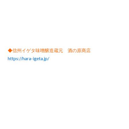
◆信州イゲタ味噌醸造蔵元 酒の原商店
https://hara-igeta.jp/