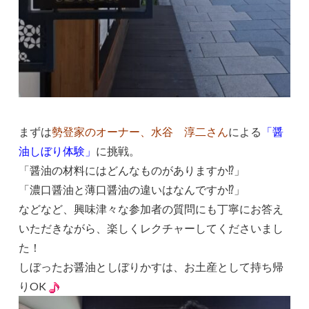
まずは
勢登家のオーナー、水谷 淳二さん
による
「醤
油しぼり体験」
に挑戦。
「醤油の材料にはどんなものがありますか⁉」
「濃口醤油と薄口醤油の違いはなんですか⁉」
などなど、興味津々な参加者の質問にも丁寧にお答え
いただきながら、楽しくレクチャーしてくださいまし
た！
しぼったお醤油としぼりかすは、お土産として持ち帰
りOK