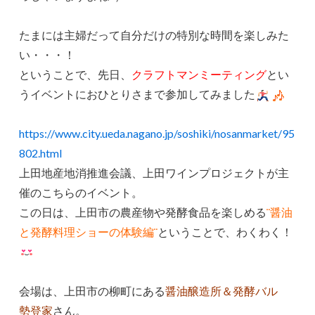
たまには主婦だって自分だけの特別な時間を楽しみた
い・・・！
ということで、先日、
クラフトマンミーティング
とい
うイベントにおひとりさまで参加してみました
https://www.city.ueda.nagano.jp/soshiki/nosanmarket/95
802.html
上田地産地消推進会議
、上田ワインプロジェクト
が主
催のこちらのイベント。
この日は、上田市の農産物や発酵食品を楽しめる
¨醤油
と発酵料理ショーの体験編¨
ということで、わくわく！
会場は、上田市の柳町にある
醤油醸造所＆発酵バル
勢登家
さん。