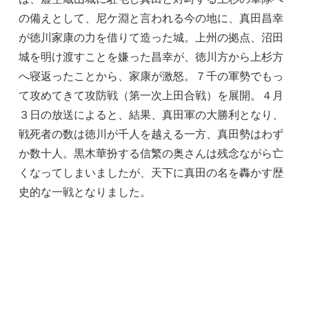
の備えとして、尼ケ淵と言われる今の地に、真田昌幸
が徳川家康の力を借りて造った城。上州の拠点、沼田
城を明け渡すことを嫌った昌幸が、徳川方から上杉方
へ寝返ったことから、家康が激怒。７千の軍勢でもっ
て攻めてきて攻防戦（第一次上田合戦）を展開。４月
３日の放送によると、結果、真田軍の大勝利となり、
戦死者の数は徳川が千人を越える一方、真田勢はわず
か数十人。黒木華扮する信繁の奥さんは残念ながら亡
くなってしまいましたが、天下に真田の名を轟かす歴
史的な一戦となりました。