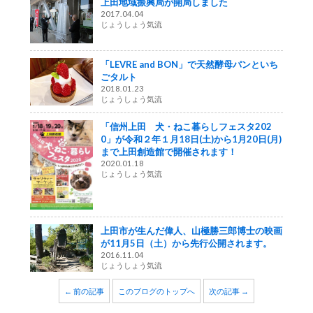
上田地域振興局が開局しました
2017.04.04
じょうしょう気流
「LEVRE and BON」で天然酵母パンといち
ごタルト
2018.01.23
じょうしょう気流
「信州上田 犬・ねこ暮らしフェスタ202
0」が令和２年１月18日(土)から1月20日(月)
まで上田創造館で開催されます！
2020.01.18
じょうしょう気流
上田市が生んだ偉人、山極勝三郎博士の映画
が11月5日（土）から先行公開されます。
2016.11.04
じょうしょう気流
← 前の記事
このブログのトップへ
次の記事 →