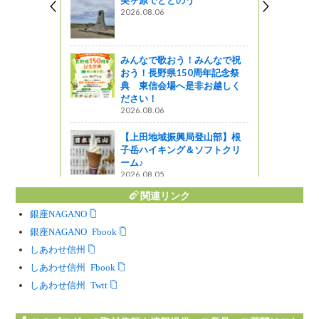
美ヶ原でととのう
2026.08.06
!
みんなで歌おう！みんなで祝
おう！長野県150周年記念祭
企画
典 東信会場へ是非お越しく
ださい！
ん発表会！
2026.08.06
レート紹介♪
【上田地域振興局登山部】根
子岳ハイキング＆ソフトクリ
ーム♪
2026.08.05
関連リンク
銀座NAGANO
銀座NAGANO Facebook
しあわせ信州
しあわせ信州 Facebook
しあわせ信州 Twitter