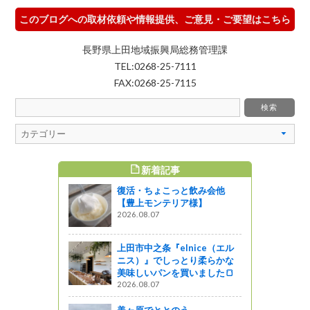
このブログへの取材依頼や情報提供、ご意見・ご要望はこちら
長野県上田地域振興局総務管理課
TEL:0268-25-7111
FAX:0268-25-7115
新着記事
すめ記事
復活・ちょこっと飲み会他
べりさん
【豊上モンテリア様】
2026.08.07
上田市中之条『elnice（エル
スイーツス
ニス）』でしっとり柔らかな
ANAホリデ
美味しいパンを買いました🍞
信濃大町く
2026.08.07
間限定の幻
てきまし