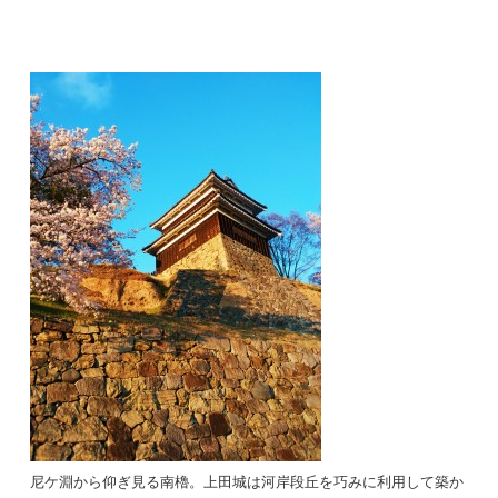
尼ケ淵から仰ぎ見る南櫓。上田城は河岸段丘を巧みに利用して築か