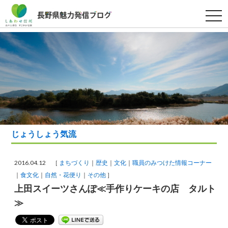
t
o
g
g
l
e
n
a
v
i
g
a
t
i
o
n
じょうしょう気流
2016.04.12 ［
まちづくり
歴史
文化
職員のみつけた情報コーナー
食文化
自然・花便り
その他
］
上田スイーツさんぽ≪手作りケーキの店 タルト
≫