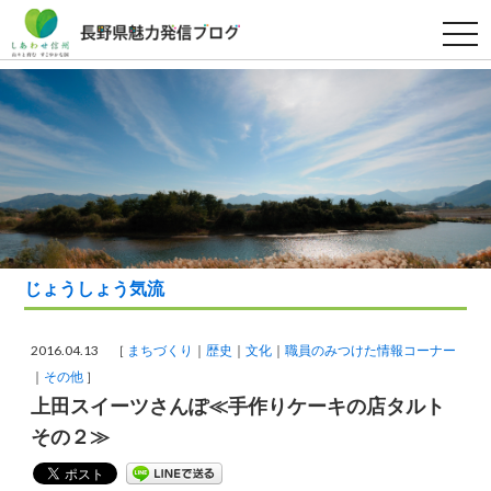
t
o
g
g
l
e
n
a
v
i
g
a
t
i
o
n
じょうしょう気流
2016.04.13 ［
まちづくり
歴史
文化
職員のみつけた情報コーナー
その他
］
上田スイーツさんぽ≪手作りケーキの店タルト
その２≫