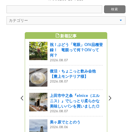
新着記事
すめ記事
祝！ぶどう「竜眼」OIV品種登
WORKSH
録！ 竜眼って何？OIVって
何？
2026.08.07
復活・ちょこっと飲み会他
【豊上モンテリア様】
連覇達
2026.08.07
しょ！！
上田市中之条『elnice（エル
ニス）』でしっとり柔らかな
道楽 冬のハ
美味しいパンを買いました🍞
ィバル開催
2026.08.07
美ヶ原でととのう
企画
2026.08.06