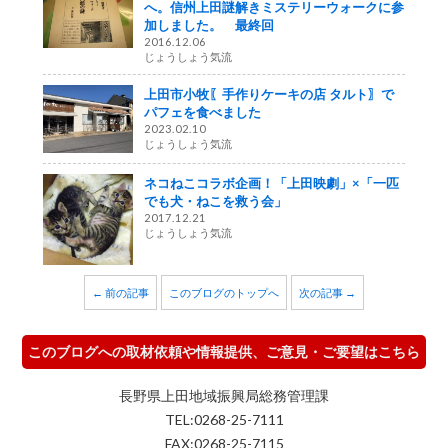
へ。信州上田謎解きミステリーウォークに参
加しました。 最終回
2016.12.06
じょうしょう気流
上田市小牧〖手作りケーキの店 タルト〗で
パフェを食べました
2023.02.10
じょうしょう気流
ネコねこコラボ企画！「上田映劇」×「一匹
でも犬・ねこを救う会」
2017.12.21
じょうしょう気流
← 前の記事
このブログのトップへ
次の記事 →
このブログへの取材依頼や情報提供、ご意見・ご要望はこちら
長野県上田地域振興局総務管理課
TEL:0268-25-7111
FAX:0268-25-7115