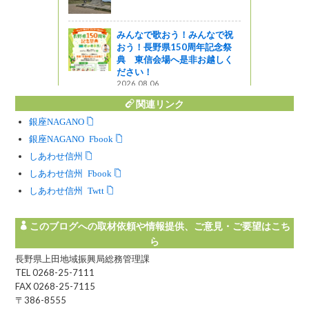
のまち♪上田エ
3】
みんなで歌おう！みんなで祝
おう！長野県150周年記念祭
典 東信会場へ是非お越しく
ださい！
2026.08.06
関連リンク
銀座NAGANO
銀座NAGANO Facebook
しあわせ信州
しあわせ信州 Facebook
しあわせ信州 Twitter
このブログへの取材依頼や情報提供、ご意見・ご要望はこち
ら
長野県上田地域振興局総務管理課
TEL 0268-25-7111
FAX 0268-25-7115
〒386-8555